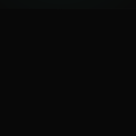
ಕನ್ನಡ ನುಡಿ
ಕನ್ನಡ ಭಾಷೆ, ಸಂಸ್ಕೃತಿ ಮತ್ತು ಸಾಮಾನ್ಯ ಜ್ಞಾನದ ಡಿಜಿಟಲ್ ಆರ್ಕೈವ್
ಜ್ಞಾನಕೋಶ
ಚಿತ್ರ ಸೌರಭ
ಪ್ರಚಲಿತ ಲೇಖನಗಳು
ಆಟಗಳು