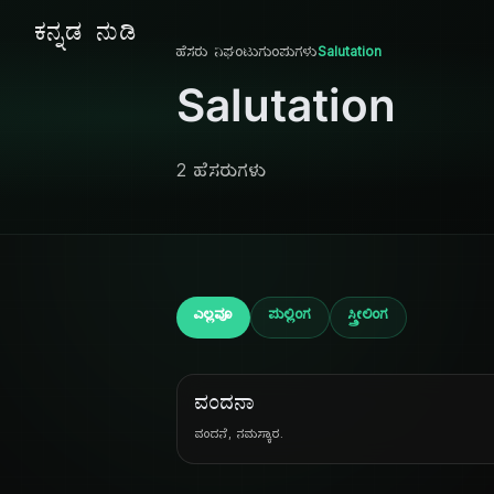
ಕನ್ನಡ ನುಡಿ
ಹೆಸರು ನಿಘಂಟು
ಗುಂಪುಗಳು
Salutation
Salutation
2 ಹೆಸರುಗಳು
ಎಲ್ಲವೂ
ಪುಲ್ಲಿಂಗ
ಸ್ತ್ರೀಲಿಂಗ
ವಂದನಾ
ವಂದನೆ, ನಮಸ್ಕಾರ.