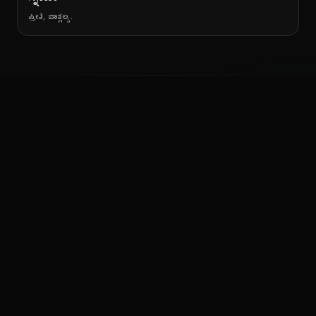
ಪ್ರೀತಿ, ವಾತ್ಸಲ್ಯ.
ನ
ಕನ್ನಡ ನುಡಿ
ಕನ್ನಡ ಭಾಷೆ, ಸಂಸ್ಕೃತಿ ಮತ್ತು ಸಾಮಾನ್ಯ ಜ್ಞಾನದ ಡಿಜಿಟಲ್ ಆರ್ಕೈವ್