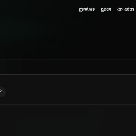
ಜ್ಞಾನಕೋಶ
ಪ್ರಚಲಿತ
ದಿನ ವಿಶೇಷ
ರು