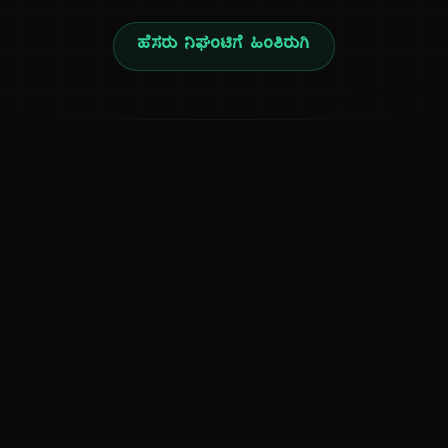
ಹೆಸರು ನಿಘಂಟಿಗೆ ಹಿಂತಿರುಗಿ
ನ
ಕನ್ನಡ ನುಡಿ
ಕನ್ನಡ ಭಾಷೆ, ಸಂಸ್ಕೃತಿ ಮತ್ತು ಸಾಮಾನ್ಯ ಜ್ಞಾನದ ಡಿಜಿಟಲ್ ಆರ್ಕೈವ್