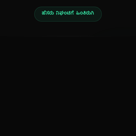
ಹೆಸರು ನಿಘಂಟಿಗೆ ಹಿಂತಿರುಗಿ
ನ
ಕನ್ನಡ ನುಡಿ
ಕನ್ನಡ ಭಾಷೆ, ಸಂಸ್ಕೃತಿ ಮತ್ತು ಸಾಮಾನ್ಯ ಜ್ಞಾನದ ಡಿಜಿಟಲ್ ಆರ್ಕೈವ್