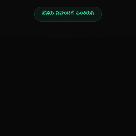
ಹೆಸರು ನಿಘಂಟಿಗೆ ಹಿಂತಿರುಗಿ
ನ
ಕನ್ನಡ ನುಡಿ
ಕನ್ನಡ ಭಾಷೆ, ಸಂಸ್ಕೃತಿ ಮತ್ತು ಸಾಮಾನ್ಯ ಜ್ಞಾನದ ಡಿಜಿಟಲ್ ಆರ್ಕೈವ್