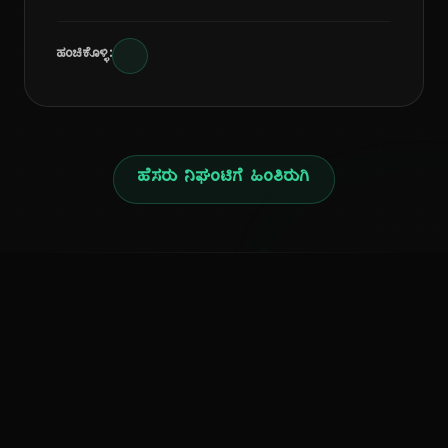
ಹಂಚಿಕೊಳ್ಳಿ:
ಹೆಸರು ನಿಘಂಟಿಗೆ ಹಿಂತಿರುಗಿ
ನ
ಕನ್ನಡ ನುಡಿ
ಕನ್ನಡ ಭಾಷೆ, ಸಂಸ್ಕೃತಿ ಮತ್ತು ಸಾಮಾನ್ಯ ಜ್ಞಾನದ ಡಿಜಿಟಲ್ ಆರ್ಕೈವ್