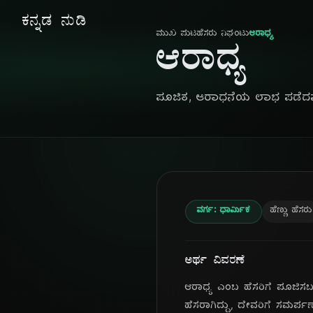
ಕನ್ನಡ ನುಡಿ
ಮುಖ ಪುಟ
ಹೆಸರು ನಿಘಂಟು
ಆರಾಧ್ಯ
ಆರಾಧ್ಯ
ಪೂಜಿತ, ಆರಾಧನೆಯ ಲಾಭ ಪಡೆದ
ವರ್ಗ: ಧಾರ್ಮಿಕ
ಹೆಣ್ಣು ಹೆಸರು
ಅರ್ಥ ವಿವರಣೆ
ಆರಾಧ್ಯ ಎಂಬ ಹೆಸರಿಗೆ ಪೂಜ
ಹೆಸರಾಗಿದ್ದು, ದೇವರಿಗೆ ಸಮರ್ಪಣ