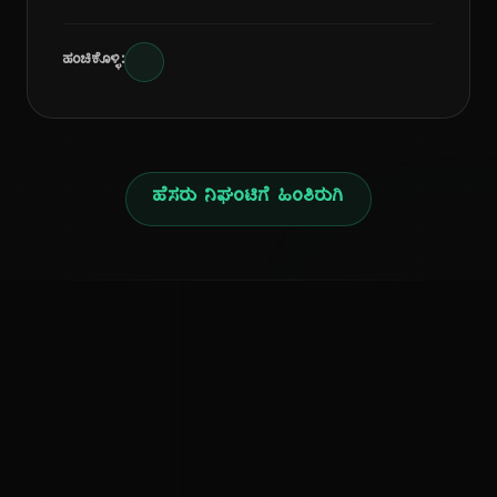
ಹಂಚಿಕೊಳ್ಳಿ:
ಹೆಸರು ನಿಘಂಟಿಗೆ ಹಿಂತಿರುಗಿ
ನ
ಕನ್ನಡ ನುಡಿ
ಕನ್ನಡ ಭಾಷೆ, ಸಂಸ್ಕೃತಿ ಮತ್ತು ಸಾಮಾನ್ಯ ಜ್ಞಾನದ ಡಿಜಿಟಲ್ ಆರ್ಕೈವ್