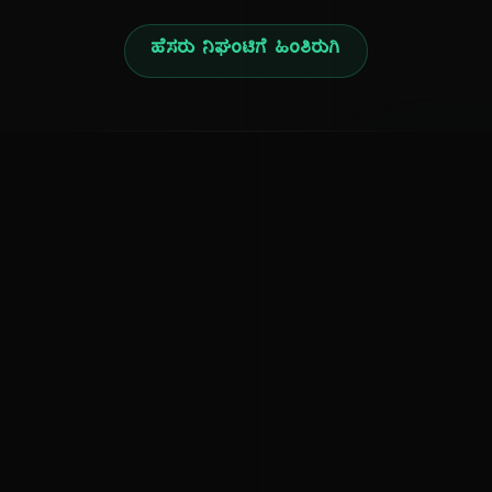
ಹೆಸರು ನಿಘಂಟಿಗೆ ಹಿಂತಿರುಗಿ
ನ
ಕನ್ನಡ ನುಡಿ
ಕನ್ನಡ ಭಾಷೆ, ಸಂಸ್ಕೃತಿ ಮತ್ತು ಸಾಮಾನ್ಯ ಜ್ಞಾನದ ಡಿಜಿಟಲ್ ಆರ್ಕೈವ್