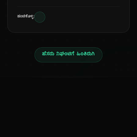
ಹಂಚಿಕೊಳ್ಳಿ:
ಹೆಸರು ನಿಘಂಟಿಗೆ ಹಿಂತಿರುಗಿ
ನ
ಕನ್ನಡ ನುಡಿ
ಕನ್ನಡ ಭಾಷೆ, ಸಂಸ್ಕೃತಿ ಮತ್ತು ಸಾಮಾನ್ಯ ಜ್ಞಾನದ ಡಿಜಿಟಲ್ ಆರ್ಕೈವ್