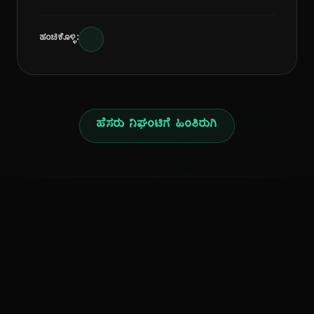
ಹಂಚಿಕೊಳ್ಳಿ:
ಹೆಸರು ನಿಘಂಟಿಗೆ ಹಿಂತಿರುಗಿ
ನ
ಕನ್ನಡ ನುಡಿ
ಕನ್ನಡ ಭಾಷೆ, ಸಂಸ್ಕೃತಿ ಮತ್ತು ಸಾಮಾನ್ಯ ಜ್ಞಾನದ ಡಿಜಿಟಲ್ ಆರ್ಕೈವ್