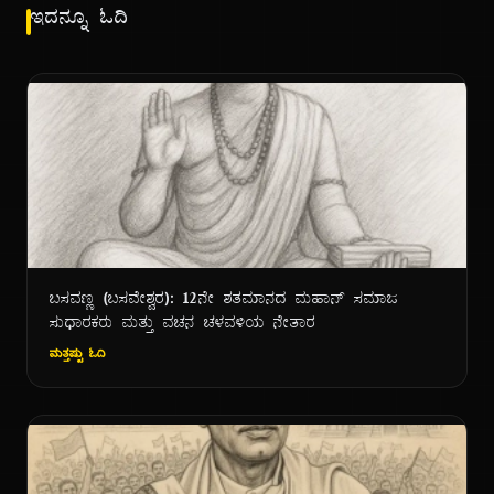
ಇದನ್ನೂ ಓದಿ
ಬಸವಣ್ಣ (ಬಸವೇಶ್ವರ): ೧೨ನೇ ಶತಮಾನದ ಮಹಾನ್ ಸಮಾಜ
ಸುಧಾರಕರು ಮತ್ತು ವಚನ ಚಳವಳಿಯ ನೇತಾರ
ಮತ್ತಷ್ಟು ಓದಿ