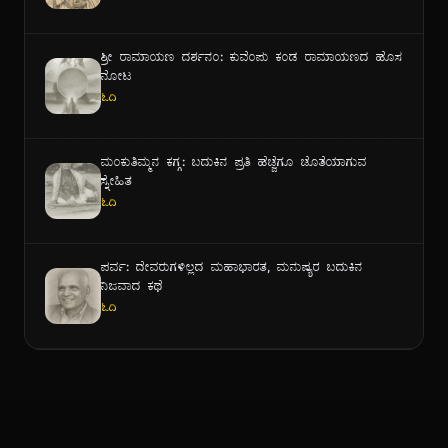
ಶ್ರೀ ರಾಮಾಯಣ ದರ್ಶನಂ: ಕುವೆಂಪು ಕಂಡ ರಾಮಾಯಣದ ಹೊಸ
ನೋಟ
ಓದಿ
ಮಂಕುತಿಮ್ಮನ ಕಗ್ಗ: ಬದುಕಿನ ಪ್ರತಿ ಹೆಜ್ಜೆಗೂ ಜೊತೆಯಾಗುವ
ಸ್ನೇಹಿತ
ಓದಿ
ಪರ್ವ: ದೇವರುಗಳಿಲ್ಲದ ಮಹಾಭಾರತ, ಮನುಷ್ಯರ ಬದುಕಿನ
ನಿಜವಾದ ಕಥೆ
ಓದಿ