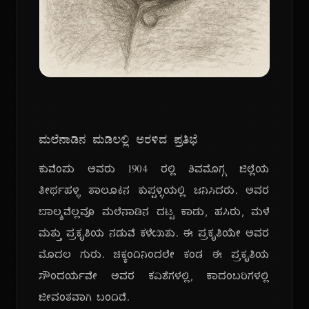
ಮಲೆನಾಡಿನ ಮಡಿಲಲ್ಲಿ ಅರಳಿದ ಪ್ರತಿಭೆ
ಕುವೆಂಪು ಅವರು ೧೯೦೪ ರಲ್ಲಿ ಶಿವಮೊಗ್ಗ ಜಿಲ್ಲೆಯ
ತೀರ್ಥಹಳ್ಳಿ ತಾಲೂಕಿನ ಕುಪ್ಪಳ್ಳಿಯಲ್ಲಿ ಜನಿಸಿದರು. ಅವರ
ಬಾಲ್ಯವೆಲ್ಲವೂ ಮಲೆನಾಡಿನ ದಟ್ಟ ಕಾಡು, ಹಸಿರು, ಮಳೆ
ಮತ್ತು ಪ್ರಕೃತಿಯ ನಡುವೆ ಕಳೆಯಿತು. ಈ ಪ್ರಕೃತಿಯೇ ಅವರ
ಮೊದಲ ಗುರು. ಚಿಕ್ಕಂದಿನಿಂದಲೇ ಕಂಡ ಈ ಪ್ರಕೃತಿಯ
ಸೌಂದರ್ಯವೇ ಅವರ ಕವಿತೆಗಳಲ್ಲಿ, ಕಾದಂಬರಿಗಳಲ್ಲಿ
ಜೀವಂತವಾಗಿ ಬಂದಿದೆ.