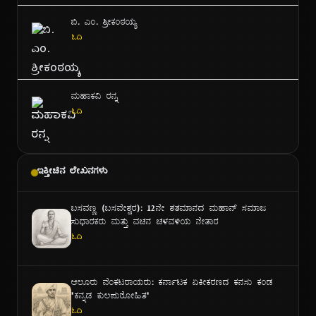
ಬಿ. ಎಂ. ಶ್ರೀಕಂಠಯ್ಯ
ಓದಿ
ಮಹಾಕವಿ ರನ್ನ
ಓದಿ
ಇತ್ತೀಚಿನ ಲೇಖನಗಳು
ಬಸವಣ್ಣ (ಬಸವೇಶ್ವರ): ೧೨ನೇ ಶತಮಾನದ ಮಹಾನ್ ಸಮಾಜ
ಸುಧಾರಕರು ಮತ್ತು ವಚನ ಚಳವಳಿಯ ನೇತಾರ
ಓದಿ
ಆಲೂರು ವೆಂಕಟರಾಯರು: ಕರ್ನಾಟಕ ಏಕೀಕರಣದ ಕನಸು ಕಂಡ
"ಕನ್ನಡ ಕುಲಪುರೋಹಿತ"
ಓದಿ