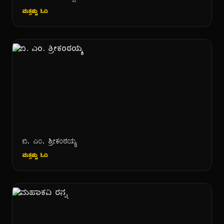
ಮತ್ತಷ್ಟು ಓದಿ
ಬಿ. ಎಂ. ಶ್ರೀಕಂಠಯ್ಯ
ಮತ್ತಷ್ಟು ಓದಿ