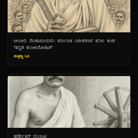
ಆಲೂರು ವೆಂಕಟರಾಯರು: ಕರ್ನಾಟಕ ಏಕೀಕರಣದ ಕನಸು ಕಂಡ
"ಕನ್ನಡ ಕುಲಪುರೋಹಿತ"
ಮತ್ತಷ್ಟು ಓದಿ
ಹರ್ಡೇಕರ್ ಮಂಜಪ್ಪ