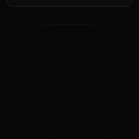
ಕನ್ನಡ ನುಡಿ
ಕನ್ನಡ ಭಾಷೆ, ಸಂಸ್ಕೃತಿ ಮತ್ತು ಸಾಮಾನ್ಯ ಜ್ಞಾನದ ಡಿಜಿಟಲ್ ಆರ್ಕೈವ್