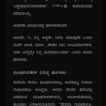
'ವಿಶ್ವಮಾನವ'ನಾಗಬೇಕು" என்பதே ಕುವೆಂಪುರವರ
ಕರೆಯಾಗಿತ್ತು.
ಅವರದೇ ಮಾತುಗಳಲ್ಲಿ ಹೇಳಬೇಕೆಂದರೆ:
ಅಂದರೆ, "ಓ ನನ್ನ ಆತ್ಮವೇ, ನೀನು ಯಾವುದೇ ಒಂದು
ಮನೆಗೆ (ಜಾತಿ, ಧರ್ಮ, ದೇಶದ ಗಡಿ) ಸೀಮಿತವಾಗಬೇಡ,
ಇಡೀ ಜಗತ್ತನ್ನೇ ನಿನ್ನ ಮನೆಯಾಗಿಸಿಕೋ" ಎಂದು ಅವರು
ಹೇಳಿದರು.
ಮೂಢನಂಬಿಕೆಗಳ ವಿರುದ್ಧ ಹೋರಾಟ
ಕುವೆಂಪು ಕೇವಲ ಕವಿಯಾಗಿರಲಿಲ್ಲ, ಅವರೊಬ್ಬ ಸಮಾಜ
ಸುಧಾರಕರೂ ಆಗಿದ್ದರು. ಅವರು ದೇವರ ಹೆಸರಿನಲ್ಲಿ
ನಡೆಯುವ ಮೂಢನಂಬಿಕೆಗಳನ್ನು, ಜಾತೀಯತೆಯನ್ನು
ಕಟುವಾಗಿ ವಿರೋಧಿಸುತ್ತಿದ್ದರು. "ದೇವರು ಗುಡಿಯಲ್ಲಿಲ್ಲ,