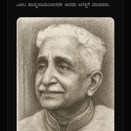
ಎಂಬ ಕಾವ್ಯನಾಮದಿಂದಲೇ ಅವರು ಜಗತ್ತಿಗೆ ಪರಿಚಿತರು.