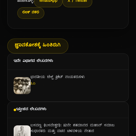
ಹಂಚಿಕೊಳ್ಳಿ:
WhatsApp
X / Twitter
ಲಿಂಕ್ ನಕಲಿ
ಜ್ಞಾನಕೋಶಕ್ಕೆ ಹಿಂತಿರುಗಿ
ಇದೇ ವಿಭಾಗದ ಲೇಖನಗಳು
ಭಾರತೀಯ ಟೆಸ್ಟ್ ಕ್ರಿಕೆಟ್ ನಾಯಕರುಗಳು
ಓದಿ
ಇತ್ತೀಚಿನ ಲೇಖನಗಳು
ಬಸವಣ್ಣ (ಬಸವೇಶ್ವರ): ೧೨ನೇ ಶತಮಾನದ ಮಹಾನ್ ಸಮಾಜ
ಸುಧಾರಕರು ಮತ್ತು ವಚನ ಚಳವಳಿಯ ನೇತಾರ