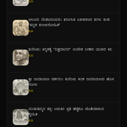
ಓದಿ
ಆಲೂರು ವೆಂಕಟರಾಯರು: ಕರ್ನಾಟಕ ಏಕೀಕರಣದ ಕನಸು ಕಂಡ
"ಕನ್ನಡ ಕುಲಪುರೋಹಿತ"
ಓದಿ
ಕುವೆಂಪು: ಕನ್ನಡಕ್ಕೆ "ವಿಶ್ವಮಾನವ" ಸಂದೇಶ ನೀಡಿದ ಯುಗದ ಕವಿ
ಓದಿ
ಶ್ರೀ ರಾಮಾಯಣ ದರ್ಶನಂ: ಕುವೆಂಪು ಕಂಡ ರಾಮಾಯಣದ ಹೊಸ
ನೋಟ
ಓದಿ
ಮಂಕುತಿಮ್ಮನ ಕಗ್ಗ: ಬದುಕಿನ ಪ್ರತಿ ಹೆಜ್ಜೆಗೂ ಜೊತೆಯಾಗುವ
ಸ್ನೇಹಿತ
ಓದಿ