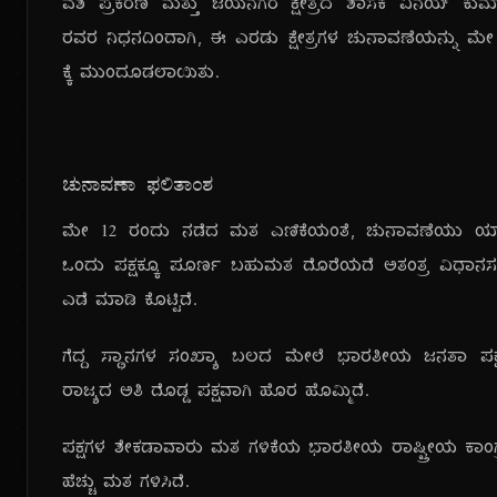
ವಶ ಪ್ರಕರಣ ಮತ್ತು ಜಯನಗರ ಕ್ಷೇತ್ರದ ಶಾಸಕ ವಿನಯ್ ಕುಮ
ರವರ ನಿಧನದಿಂದಾಗಿ, ಈ ಎರಡು ಕ್ಷೇತ್ರಗಳ ಚುನಾವಣೆಯನ್ನು ಮೇ
ಕ್ಕೆ ಮುಂದೂಡಲಾಯಿತು.
ಚುನಾವಣಾ ಫಲಿತಾಂಶ
ಮೇ ೧೨ ರಂದು ನಡೆದ ಮತ ಎಣಿಕೆಯಂತೆ, ಚುನಾವಣೆಯು 
ಒಂದು ಪಕ್ಷಕ್ಕೂ ಪೂರ್ಣ ಬಹುಮತ ದೊರೆಯದೆ ಅತಂತ್ರ ವಿಧಾನಸಭ
ಎಡೆ ಮಾಡಿ ಕೊಟ್ಟಿದೆ.
ಗೆದ್ದ ಸ್ಥಾನಗಳ ಸಂಖ್ಯಾ ಬಲದ ಮೇಲೆ ಭಾರತೀಯ ಜನತಾ ಪಕ್
ರಾಜ್ಯದ ಅತಿ ದೊಡ್ಡ ಪಕ್ಷವಾಗಿ ಹೊರ ಹೊಮ್ಮಿದೆ.
ಪಕ್ಷಗಳ ಶೇಕಡಾವಾರು ಮತ ಗಳಿಕೆಯ ಭಾರತೀಯ ರಾಷ್ಟ್ರೀಯ ಕಾಂಗ್ರ
ಹೆಚ್ಚು ಮತ ಗಳಿಸಿದೆ.