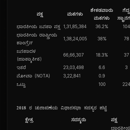
ಶೇಕಡವಾರು
ಗೆದ್
ಪಕ್ಷ
ಮತಗಳು
ಮತಗಳು
ಸ್ಥಾನ
ಭಾರತೀಯ ಜನತಾ ಪಕ್ಷ
1,31,85,384
36.2%
104
ಭಾರತೀಯ ರಾಷ್ಟ್ರೀಯ
1,38,24,005
38%
78
ಕಾಂಗ್ರೆಸ್
ಜನತಾದಳ
66,66,307
18.3%
37
(ಜಾತ್ಯಾತೀತ)
ಇತರೆ
23,03,498
6.6
3
ನೋಟಾ (NOTA)
3,22,841
0.9
ಒಟ್ಟು
100
22
೨೦೧೮ ರ ಚುನಾವಣೆಯ ವಿಧಾನಸಭಾ ಸದಸ್ಯರ ಪಟ್ಟಿ
ಕ್ಷೇತ್ರ
ಸದಸ್ಯರು
ಪಕ್ಷ
ಭಾರತೀ