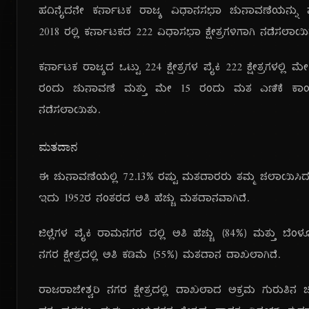
ಹದಿನೈದನೇ ಕರ್ನಾಟಕ ರಾಜ್ಯ ವಿಧಾನಸಭಾ ಚುನಾವಣೆಯನ್ನು
೨೦೧೮ ರಲ್ಲಿ ಕರ್ನಾಟಕದ ೨೨೨ ವಿಧಾಸಭಾ ಕ್ಷೇತ್ರಗಳಿಗಾಗಿ ನಡೆಸಲಾಯಿ
ಕರ್ನಾಟಕ ರಾಜ್ಯದ ಒಟ್ಟು ೨೨೪ ಕ್ಷೇತ್ರಗಳ ಪೈಕಿ ೨೨೨ ಕ್ಷೇತ್ರಗಳಲ್ಲಿ ಮ
ರಂದು ಚುನಾವಣೆ ಮತ್ತು ಮೇ ೧೫ ರಂದು ಮತ ಎಣಿಕೆ ಕಾ
ನಡೆಸಲಾಯಿತು.
ಮತದಾನ
ಈ ಚುನಾವಣೆಯಲ್ಲಿ ೭೨.೧೩% ರಷ್ಟು ಮತದಾರರು ತಮ್ಮ ಚಲಾಯಿಸಿದ
ಇದು ೧೯೫೨ರ ನಂತರದ ಅತಿ ಹೆಚ್ಚು ಮತದಾನವಾಗಿದೆ.
ಜಿಲ್ಲೆಗಳ ಪೈಕಿ ರಾಮನಗರ ದಲ್ಲಿ ಅತಿ ಹೆಚ್ಚು (೮೪%) ಮತ್ತು ಬೆಂ
ನಗರ ಕ್ಷೇತ್ರದಲ್ಲಿ ಅತಿ ಕಡಿಮೆ (೫೫%) ಮತದಾನ ದಾಖಲಾಗಿದೆ.
ರಾಜರಾಜೇಶ್ವರಿ ನಗರ ಕ್ಷೇತ್ರದಲ್ಲಿ ದಾಖಲಾದ ಅಕ್ರಮ ಗುರುತಿನ ಚ