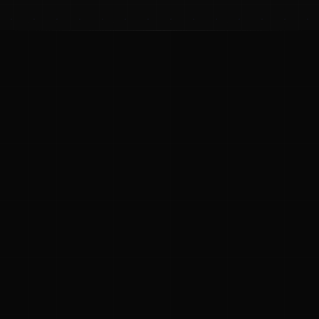
ಕನ್ನಡ ನುಡಿ
ಕನ್ನಡ ಭಾಷೆ, ಸಂಸ್ಕೃತಿ ಮತ್ತು ಸಾಮಾನ್ಯ ಜ್ಞಾನದ ಡಿಜಿಟಲ್ ಆರ್ಕೈವ್
ಜ್ಞಾನಕೋಶ
ಚಿತ್ರ ಸೌರಭ