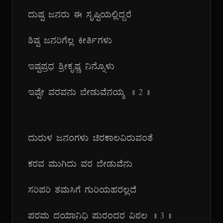
ದುಷ್ಟ ಜನರು ಈ ಸೃಷ್ಟಿಯಲ್ಲಿದ್ದರೆ
ಶಿಷ್ಟ ಜನರಿಗೆಲ್ಲ ಕೀರ್ತಿಗಳು
ಇಷ್ಟಪ್ರಧ ಶ್ರೀಕೃಷ್ಣ ನಿನ್ನೊಳು
ಇಷ್ಟೇ ವರವನು ಬೇಡುವೆನಯ್ಯ
|| ೨ ||
ದುರುಳ ಜನಂಗಳು ಚಿರಕಾಲವಿರುವಂತೆ
ಕರವ ಮುಗಿದು ವರ ಬೇಡುವೆನು
ಸರಿಪರಿ ತಮಸಿಗೆ ಗುರಿಯಹರಲ್ಲದೆ
ಪರಮ ದಯಾನಿಧಿ ಪುರಂದರ ವಿಠಲ
|| ೩ ||