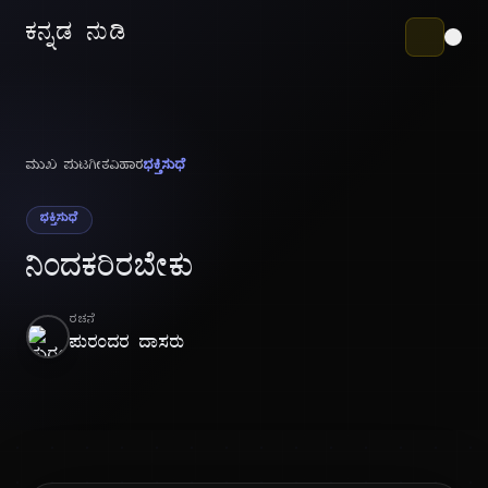
ಕನ್ನಡ ನುಡಿ
ಮುಖ ಪುಟ
ಗೀತವಿಹಾರ
ಭಕ್ತಿಸುಧೆ
ಭಕ್ತಿಸುಧೆ
ನಿಂದಕರಿರಬೇಕು
ರಚನೆ
ಪುರಂದರ ದಾಸರು