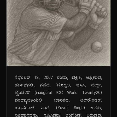
ಸೆಪ್ಟೆಂಬರ್ 19, 2007 ರಂದು, ದಕ್ಷಿಣ, ಆಫ್ರಿಕಾದ,
ಡರ್ಬನ್‌ನಲ್ಲಿ, ನಡೆದ, 'ಚೊಚ್ಚಲ, ಐಸಿಸಿ, ವರ್ಲ್ಡ್,
ಟ್ವೆಂಟಿ20' (inaugural ICC World Twenty20)
ಪಂದ್ಯಾವಳಿಯಲ್ಲಿ, ಭಾರತದ, ಆಲ್‌ರೌಂಡರ್,
ಯುವರಾಜ್, ಸಿಂಗ್, (Yuvraj Singh) ಅವರು,
ಇತಿಹಾಸವನ್ನು, ಸೃಷ್ಟಿಸಿದರು. ಇಂಗ್ಲೆಂಡ್, ವಿರುದ್ಧದ,