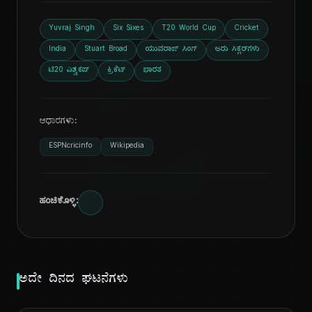
Yuvraj Singh
Six Sixes
T20 World Cup
Cricket
India
Stuart Broad
ಯುವರಾಜ್ ಸಿಂಗ್
ಆರು ಸಿಕ್ಸರ್‌ಗಳು
ದಿ
ಟಿ20 ವಿಶ್ವಕಪ್
ಕ್ರಿಕೆಟ್
ಭಾರತ
ಆಧಾರಗಳು:
ESPNcricinfo
Wikipedia
ಹಂಚಿಕೊಳ್ಳಿ:
ಅದೇ ದಿನದ ಘಟನೆಗಳು