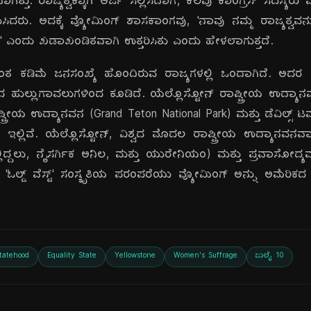
್ತು. ರಾಜ್ಯತ್ವಕ್ಕಾಗಿ ಅರ್ಜಿ ಸಲ್ಲಿಸಿದಾಗ, ಕೆಲವು ಕಾಂಗ್ರೆಸ್ ಸದಸ್
ಸಿದರು. ಅದಕ್ಕೆ ವ್ಯೋಮಿಂಗ್ ಶಾಸಕಾಂಗವು, 'ನಾವು ನಮ್ಮ ರಾಜ್ಯತ್ವವನ್ನು
ಲ್ಲ' ಎಂದು ಖಡಾಖಂಡಿತವಾಗಿ ಉತ್ತರಿಸಿತು ಎಂದು ಹೇಳಲಾಗುತ್ತದೆ.
ಯಂತ ಕಡಿಮೆ ಜನಸಂಖ್ಯೆ ಹೊಂದಿರುವ ರಾಜ್ಯಗಳಲ್ಲಿ ಒಂದಾಗಿದೆ. ಅದರ
ದ ಹುಲ್ಲುಗಾವಲುಗಳಿಂದ ಕೂಡಿದೆ. ಯೆಲ್ಲೊಸ್ಟೋನ್ ರಾಷ್ಟ್ರೀಯ ಉದ್ಯಾನ
ಷ್ಟ್ರೀಯ ಉದ್ಯಾನವನ (Grand Teton National Park) ಮತ್ತು ಡೆವಿಲ್ಸ್
ತಗಳು ಇಲ್ಲಿವೆ. ಯೆಲ್ಲೊಸ್ಟೋನ್, ವಿಶ್ವದ ಮೊದಲ ರಾಷ್ಟ್ರೀಯ ಉದ್ಯಾನವನವ
ಲ್ಲಿದ್ದಲು, ನೈಸರ್ಗಿಕ ಅನಿಲ, ಮತ್ತು ಯುರೇನಿಯಂ) ಮತ್ತು ಪ್ರವಾಸೋದ್
್ಡ್ ವೆಸ್ಟ್' ಸಂಸ್ಕೃತಿಯ ಪರಂಪರೆಯು ವ್ಯೋಮಿಂಗ್ ಅನ್ನು ಅಮೆರಿಕದ ಒ
tatehood
Equality State
Yellowstone
Women's Suffrage
ಜುಲೈ 10