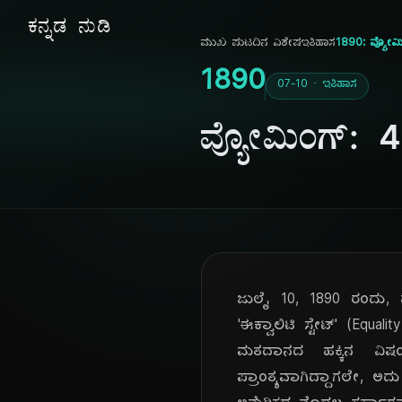
ಕನ್ನಡ ನುಡಿ
ಮುಖ ಪುಟ
ದಿನ ವಿಶೇಷ
ಇತಿಹಾಸ
1890: ವ್ಯೋಮಿ
1890
07-10 · ಇತಿಹಾಸ
ವ್ಯೋಮಿಂಗ್: 4
ಜುಲೈ 10, 1890 ರಂದು, ವ
'ಈಕ್ವಾಲಿಟಿ ಸ್ಟೇಟ್' (Eq
ಮತದಾನದ ಹಕ್ಕಿನ ವಿಷಯದಲ
ಪ್ರಾಂತ್ಯವಾಗಿದ್ದಾಗಲೇ, ಅ