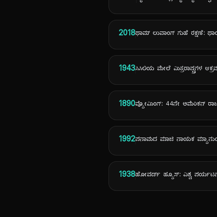
2018
ಥಾಮ್ ಲುವಾಂಗ್ ಗುಹೆ ರಕ್ಷಣೆ: ಥಾ
1943
ಸಿಸಿಲಿಯ ಮೇಲೆ ಮಿತ್ರರಾಷ್ಟ್ರಗಳ ಆಕ
1890
ವ್ಯೋಮಿಂಗ್: 44ನೇ ಅಮೆರಿಕನ್ ರಾಜ
1992
ಪನಾಮದ ಮಾಜಿ ನಾಯಕ ಮ್ಯಾನುಯೆಲ್
1938
ಹೋವರ್ಡ್ ಹ್ಯೂಸ್: ವಿಶ್ವ ಪರ್ಯಟ