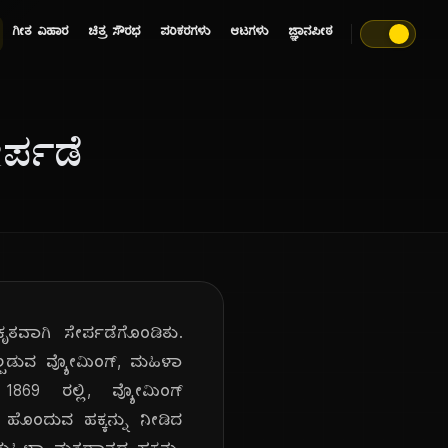
ಗೀತ ವಿಹಾರ
ಚಿತ್ರ ಸೌರಭ
ಪರಿಕರಗಳು
ಆಟಗಳು
ಜ್ಞಾನಪೀಠ
ರ್ಪಡೆ
ೃತವಾಗಿ ಸೇರ್ಪಡೆಗೊಂಡಿತು.
ಲ್ಪಡುವ ವ್ಯೋಮಿಂಗ್, ಮಹಿಳಾ
1869 ರಲ್ಲಿ, ವ್ಯೋಮಿಂಗ್
ು ಹೊಂದುವ ಹಕ್ಕನ್ನು ನೀಡಿದ