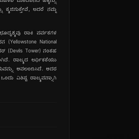
ಯರು ಮಹಿಳಾ ಮತದಾನದ ಹಕ್ಕನ್ನು
 ತ್ಯಜಿಸುತ್ತೇವೆ, ಆದರೆ ನಮ್ಮ
 ಭೂದೃಶ್ಯವು ರಾಕಿ ಪರ್ವತಗಳ
ವನ (Yellowstone National
 ಟವರ್ (Devils Tower) ನಂತಹ
ಾಗಿದೆ. ರಾಜ್ಯದ ಆರ್ಥಿಕತೆಯು
ಯಮವನ್ನು ಅವಲಂಬಿಸಿದೆ. ಅದರ
ಂದು ವಿಶಿಷ್ಟ ರಾಜ್ಯವನ್ನಾಗಿ