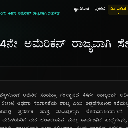
ಜ್ಞಾನಕೋಶ
ಪ್ರಚಲಿತ
ದಿನ ವಿಶೇಷ
ಂಗ್: 44ನೇ ಅಮೆರಿಕನ್ ರಾಜ್ಯವಾಗಿ ಸೇರ್ಪಡೆ
4ನೇ ಅಮೆರಿಕನ್ ರಾಜ್ಯವಾಗಿ ಸೇ
್ಯೋಮಿಂಗ್ ಅಮೆರಿಕ ಸಂಯುಕ್ತ ಸಂಸ್ಥಾನದ 44ನೇ ರಾಜ್ಯವಾಗಿ ಅಧಿಕ
uality State) ಅಥವಾ ಸಮಾನತೆಯ ರಾಜ್ಯ ಎಂಬ ಅಡ್ಡಹೆಸರಿನಿಂದ ಕರೆಯ
್ಲಿ ಪ್ರವರ್ತಕ ಪಾತ್ರ ವಹಿಸಿದ್ದಕ್ಕಾಗಿ ಹೆಸರುವಾಸಿಯಾಗಿದೆ. 
ದು ಮಹಿಳೆಯರಿಗೆ ಮತ ಚಲಾಯಿಸುವ ಮತ್ತು ಸಾರ್ವಜನಿಕ ಹುದ್ದೆಗಳನ್ನ