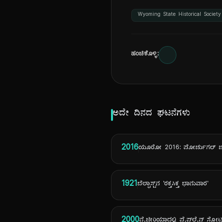
Wyoming State Historical Society
ಹಂಚಿಕೊಳ್ಳಿ:
ಅದೇ ದಿನದ ಘಟನೆಗಳು
2016
ಯೂರೋ 2016: ಪೋರ್ಚುಗಲ್ ಚ
1921
ಬೆಲ್ಫಾಸ್ಟ್‌ನ 'ರಕ್ತಸಿಕ್ತ ಭಾನುವಾರ'
2000
ನೈಜೀರಿಯಾದಲ್ಲಿ ಪೈಪ್‌ಲೈನ್ ಸ್ಫೋ