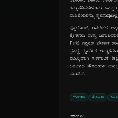
ಅಮೆರಿಕದ ಮೊದಲ ಸರ್ಕಾರವಾಗಿತ
ರದ್ದುಪಡಿಸಬೇಕೆಂದು ಒತ್ತಾಯಿ
ಮಹಿಳೆಯರನ್ನು ತ್ಯಜಿಸುವುದಿ
ವ್ಯೋಮಿಂಗ್, ಅಮೆರಿಕದ ಅತ್
ಶ್ರೇಣಿಗಳು ಮತ್ತು ವಿಶಾಲವಾ
Park), ಗ್ರಾಂಡ್ ಟೆಟಾನ್ ರಾ
ಪ್ರಸಿದ್ಧ ನೈಸರ್ಗಿಕ ಅದ್ಭು
ಮುಖ್ಯವಾಗಿ ಗಣಿಗಾರಿಕೆ (ಕ
ಒರಟಾದ ಸೌಂದರ್ಯ ಮತ್ತು 'ಓಲ
ಮಾಡಿದೆ.
Wyoming
ವ್ಯೋಮಿಂಗ್
US S
ಆಧಾರಗಳು: