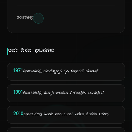
ಹಂಚಿಕೊಳ್ಳಿ:
ಅದೇ ದಿನದ ಘಟನೆಗಳು
1971
ಕರ್ನಾಟಕದಲ್ಲಿ ಯುದ್ಧೋತ್ತರ ಕೃಷಿ ಸುಧಾರಣೆ ಯೋಜನೆ
1991
ಕರ್ನಾಟಕದಲ್ಲಿ ಹವ್ಯಾಸಿ ಆಕಾಶವಾಣಿ ಕೇಂದ್ರಗಳ ಬಲವರ್ಧನೆ
2010
ಕರ್ನಾಟಕದಲ್ಲಿ ಹಿರಿಯ ನಾಗರಿಕರಿಗಾಗಿ ವಿಶೇಷ ಸೇವೆಗಳ ಆರಂಭ