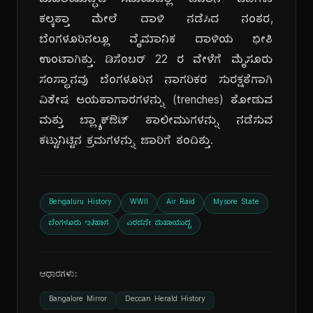
ಮಹಾಯುದ್ಧದ ಸಮಯದಲ್ಲಿ ಜಪಾನ್ ಪಡೆಗಳು
ಕಲ್ಕತ್ತಾ ಮೇಲೆ ದಾಳಿ ನಡೆಸಿದ ನಂತರ,
ಬೆಂಗಳೂರಿನಲ್ಲೂ ವೈಮಾನಿಕ ದಾಳಿಯ ಭೀತಿ
ಉಂಟಾಗಿತ್ತು. ಡಿಸೆಂಬರ್ 22 ರ ವೇಳೆಗೆ ಮೈಸೂರು
ಸಂಸ್ಥಾನವು ಬೆಂಗಳೂರಿನ ನಾಗರಿಕರ ಸುರಕ್ಷತೆಗಾಗಿ
ವಿಶೇಷ ಆಯತಾಗಾರಗಳನ್ನು (trenches) ತೋಡುವ
ಮತ್ತು ಬ್ಲ್ಯಾಕ್‌ಔಟ್ ತಾಲೀಮುಗಳನ್ನು ನಡೆಸುವ
ಕಟ್ಟುನಿಟ್ಟಿನ ಕ್ರಮಗಳನ್ನು ಜಾರಿಗೆ ತಂದಿತ್ತು.
Bengaluru History
WWII
Air Raid
Mysore State
ಬೆಂಗಳೂರು ಇತಿಹಾಸ
ಎರಡನೇ ಮಹಾಯುದ್ಧ
ಆಧಾರಗಳು:
Bangalore Mirror
Deccan Herald History