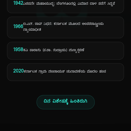
ದಿ
1942
ಎರಡನೇ ಮಹಾಯುದ್ಧ: ಬೆಂಗಳೂರಿನಲ್ಲಿ ವಿಮಾನ ದಾಳಿ ತಡೆಗೆ ಸಿದ್ಧತೆ
ಬಿ.ಎನ್. ರಾವ್ ನಿಧನ: ಕರ್ನಾಟಕ ಮೂಲದ ಅಂತರರಾಷ್ಟ್ರೀಯ
1966
ನ್ಯಾಯಾಧೀಶ
1958
ಕವಿ ತಾರಾಸು (ತ.ರಾ. ಸುಬ್ರಾಯ) ಪುಣ್ಯಸ್ಮರಣೆ
2020
ಕರ್ನಾಟಕ ಗ್ರಾಮ ಪಂಚಾಯತ್ ಚುನಾವಣೆಯ ಮೊದಲ ಹಂತ
ದಿನ ವಿಶೇಷಕ್ಕೆ ಹಿಂತಿರುಗಿ