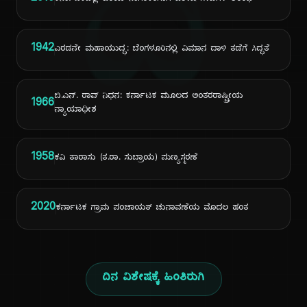
ದಿ
1942
ಎರಡನೇ ಮಹಾಯುದ್ಧ: ಬೆಂಗಳೂರಿನಲ್ಲಿ ವಿಮಾನ ದಾಳಿ ತಡೆಗೆ ಸಿದ್ಧತೆ
ಬಿ.ಎನ್. ರಾವ್ ನಿಧನ: ಕರ್ನಾಟಕ ಮೂಲದ ಅಂತರರಾಷ್ಟ್ರೀಯ
1966
ನ್ಯಾಯಾಧೀಶ
1958
ಕವಿ ತಾರಾಸು (ತ.ರಾ. ಸುಬ್ರಾಯ) ಪುಣ್ಯಸ್ಮರಣೆ
2020
ಕರ್ನಾಟಕ ಗ್ರಾಮ ಪಂಚಾಯತ್ ಚುನಾವಣೆಯ ಮೊದಲ ಹಂತ
ದಿನ ವಿಶೇಷಕ್ಕೆ ಹಿಂತಿರುಗಿ