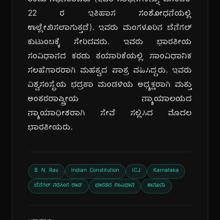
ರಂದು ನಿಧನರಾದರು (ಇವರ ಸಾಧನೆಗಳನ್ನು ಡಿಸೆಂಬರ್
22 ರ ಇತಿಹಾಸ ಸಂಶೋಧನೆಯಲ್ಲಿ
ಉಲ್ಲೇಖಿಸಲಾಗುತ್ತದೆ). ಇವರು ಮಂಗಳೂರಿನ ಬೆನೆಗಲ್
ಕುಟುಂಬಕ್ಕೆ ಸೇರಿದವರು. ಇವರು ಭಾರತೀಯ
ಸಂವಿಧಾನದ ಕರಡು ತಯಾರಿಕೆಯಲ್ಲಿ ಸಾಂವಿಧಾನಿಕ
ಸಲಹೆಗಾರರಾಗಿ ಮಹತ್ವದ ಪಾತ್ರ ವಹಿಸಿದ್ದರು. ಇವರು
ವಿಶ್ವಸಂಸ್ಥೆಯ ಭದ್ರತಾ ಮಂಡಳಿಯ ಅಧ್ಯಕ್ಷರಾಗಿ ಮತ್ತು
ಅಂತರರಾಷ್ಟ್ರೀಯ ನ್ಯಾಯಾಲಯದ
ನ್ಯಾಯಾಧೀಶರಾಗಿ ಸೇವೆ ಸಲ್ಲಿಸಿದ ಮೊದಲ
ಭಾರತೀಯರು.
B. N. Rau
Indian Constitution
ICJ
Karnataka
ಬೆನೆಗಲ್ ನರಸಿಂಗ ರಾವ್
ಭಾರತದ ಸಂವಿಧಾನ
ಕಾನೂನು