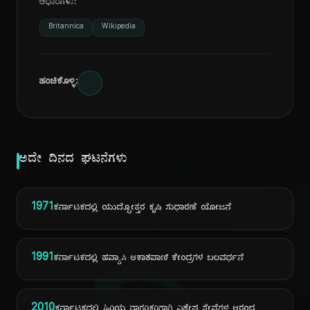
ಆಧಾರಗಳು:
Britannica
Wikipedia
ಹಂಚಿಕೊಳ್ಳಿ:
ಅದೇ ದಿನದ ಘಟನೆಗಳು
1971
ಕರ್ನಾಟಕದಲ್ಲಿ ಯುದ್ಧೋತ್ತರ ಕೃಷಿ ಸುಧಾರಣೆ ಯೋಜನೆ
1991
ಕರ್ನಾಟಕದಲ್ಲಿ ಹವ್ಯಾಸಿ ಆಕಾಶವಾಣಿ ಕೇಂದ್ರಗಳ ಬಲವರ್ಧನೆ
2010
ಕರ್ನಾಟಕದಲ್ಲಿ ಹಿರಿಯ ನಾಗರಿಕರಿಗಾಗಿ ವಿಶೇಷ ಸೇವೆಗಳ ಆರಂಭ