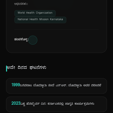
ದಿ
ಆಧಾರಗಳು:
World Health Organization
National Health Mission Karnataka
ಹಂಚಿಕೊಳ್ಳಿ:
ಅದೇ ದಿನದ ಘಟನೆಗಳು
1999
ಬಸವರಾಜ ಬೊಮ್ಮಾಯಿ ತಂದೆ ಎಸ್.ಆರ್. ಬೊಮ್ಮಾಯಿ ಅವರ ಪರಂಪರೆ
2023
ವಿಶ್ವ ಹೆಪಟೈಟಿಸ್ ದಿನ: ಕರ್ನಾಟಕದಲ್ಲಿ ಜಾಗೃತಿ ಕಾರ್ಯಕ್ರಮಗಳು