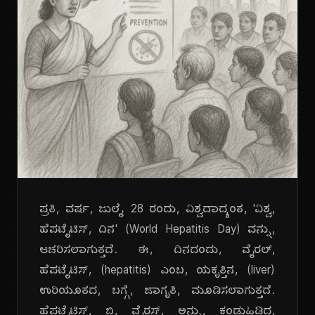
ಪ್ರತಿ, ವರ್ಷ, ಜುಲೈ 28 ರಂದು, ವಿಶ್ವದಾದ್ಯಂತ, 'ವಿಶ್ವ,
ಹೆಪಟೈಟಿಸ್, ದಿನ' (World Hepatitis Day) ವನ್ನು,
ಆಚರಿಸಲಾಗುತ್ತದೆ. ಈ, ದಿನದಂದು, ವೈರಲ್,
ಹೆಪಟೈಟಿಸ್, (hepatitis) ಎಂಬ, ಯಕೃತ್ತಿನ, (liver)
ಉರಿಯೂತದ, ಬಗ್ಗೆ, ಜಾಗೃತಿ, ಮೂಡಿಸಲಾಗುತ್ತದೆ.
ಹೆಪಟೈಟಿಸ್, ಬಿ, ವೈರಸ್, ಅನ್ನು, ಕಂಡುಹಿಡಿದ,