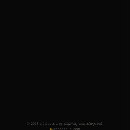
ನಮ್ಮ ಬಗ್ಗೆ
ಗೌಪ್ಯತೆ ನೀತಿ
ಸೇವಾ ನಿಯಮಗಳು
© 2026 ಕನ್ನಡ ನುಡಿ. ಎಲ್ಲಾ ಹಕ್ಕುಗಳನ್ನು ಕಾಪಾಡಿಕೊಳ್ಳಲಾಗಿದೆ.
kannadanudi.com