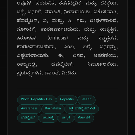
ಅವುಗಳ, ಹರಡುವಿಕೆ, ತಡೆಗಟ್ಟುವಿಕೆ, ಮತ್ತು, ಚಿಕಿತ್ಸೆಯ,
ಬಗ್ಗೆ, ಜನರಿಗೆ, ಮಾಹಿತಿ, ನೀಡಲಾಯಿತು. ವಿಶೇಷವಾಗಿ,
ಹೆಪಟೈಟಿಸ್, ಬಿ, ಮತ್ತು, ಸಿ, ಗಳು, ದೀರ್ಘಕಾಲದ,
ಸೋಂಕಿಗೆ, ಕಾರಣವಾಗಬಹುದು, ಮತ್ತು, ಯಕೃತ್ತಿನ,
ಸಿರೋಸಿಸ್, (cirrhosis) ಮತ್ತು, ಕ್ಯಾನ್ಸರ್‌ಗೆ,
ಕಾರಣವಾಗಬಹುದು, ಎಂಬ, ಬಗ್ಗೆ, ಜನರನ್ನು,
ಎಚ್ಚರಿಸಲಾಯಿತು. ಈ, ದಿನದ, ಆಚರಣೆಯು,
ರಾಜ್ಯದಲ್ಲಿ, ಹೆಪಟೈಟಿಸ್, ನಿರ್ಮೂಲನೆಯ,
ಪ್ರಯತ್ನಗಳಿಗೆ, ಚಾಲನೆ, ನೀಡಿತು.
World Hepatitis Day
Hepatitis
Health
Awareness
Karnataka
ವಿಶ್ವ ಹೆಪಟೈಟಿಸ್ ದಿನ
ಹೆಪಟೈಟಿಸ್
ಆರೋಗ್ಯ
ಜಾಗೃತಿ
ಕರ್ನಾಟಕ