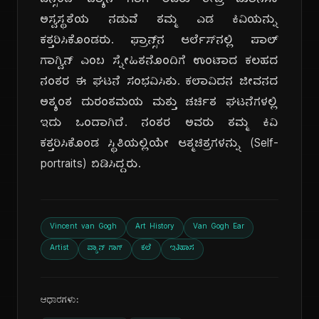
ವಿನ್ಸೆಂಟ್ ವ್ಯಾನ್ ಗಾಗ್ ಅವರು ತೀವ್ರ ಮಾನಸಿಕ
ಅಸ್ವಸ್ಥತೆಯ ನಡುವೆ ತಮ್ಮ ಎಡ ಕಿವಿಯನ್ನು
ಕತ್ತರಿಸಿಕೊಂಡರು. ಫ್ರಾನ್ಸ್‌ನ ಆರ್ಲೆಸ್‌ನಲ್ಲಿ ಪಾಲ್
ಗಾಗ್ವಿನ್ ಎಂಬ ಸ್ನೇಹಿತನೊಂದಿಗೆ ಉಂಟಾದ ಕಲಹದ
ನಂತರ ಈ ಘಟನೆ ಸಂಭವಿಸಿತು. ಕಲಾವಿದನ ಜೀವನದ
ಅತ್ಯಂತ ದುರಂತಮಯ ಮತ್ತು ಚರ್ಚಿತ ಘಟನೆಗಳಲ್ಲಿ
ಇದು ಒಂದಾಗಿದೆ. ನಂತರ ಅವರು ತಮ್ಮ ಕಿವಿ
ಕತ್ತರಿಸಿಕೊಂಡ ಸ್ಥಿತಿಯಲ್ಲಿಯೇ ಆತ್ಮಚಿತ್ರಗಳನ್ನು (Self-
portraits) ಬಿಡಿಸಿದ್ದರು.
Vincent van Gogh
Art History
Van Gogh Ear
Artist
ವ್ಯಾನ್ ಗಾಗ್
ಕಲೆ
ಇತಿಹಾಸ
ಆಧಾರಗಳು: