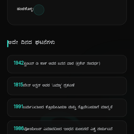
ಹಂಚಿಕೊಳ್ಳಿ:
ಅದೇ ದಿನದ ಘಟನೆಗಳು
1942
ಕ್ವಿಂಟನ್ ಡಿ ಕಾಕ್ ಅವರ ಜನನ ವಾರ (ಕ್ರಿಕೆಟ್ ಸಂದರ್ಭ)
1815
ಜೇನ್ ಆಸ್ಟನ್ ಅವರ 'ಎಮ್ಮಾ' ಪ್ರಕಟಣೆ
1991
ಜರ್ಮನಿಯಿಂದ ಕ್ರೊಯೇಷಿಯಾ ಮತ್ತು ಸ್ಲೊವೇನಿಯಾಗೆ ಮಾನ್ಯತೆ
1986
ವೋಯೇಜರ್ ವಿಮಾನದಿಂದ ಇಂಧನ ತುಂಬಿಸದೆ ವಿಶ್ವ ಪರ್ಯಟನೆ