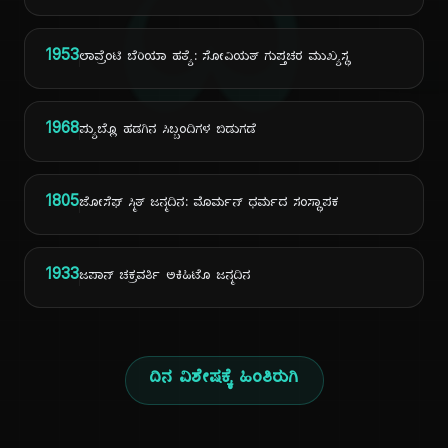
ದಿ
1953
ಲಾವ್ರೆಂಟಿ ಬೆರಿಯಾ ಹತ್ಯೆ: ಸೋವಿಯತ್ ಗುಪ್ತಚರ ಮುಖ್ಯಸ್ಥ
1968
ಪ್ಯುಬ್ಲೊ ಹಡಗಿನ ಸಿಬ್ಬಂದಿಗಳ ಬಿಡುಗಡೆ
1805
ಜೋಸೆಫ್ ಸ್ಮಿತ್ ಜನ್ಮದಿನ: ಮೊರ್ಮನ್ ಧರ್ಮದ ಸಂಸ್ಥಾಪಕ
1933
ಜಪಾನ್ ಚಕ್ರವರ್ತಿ ಅಕಿಹಿಟೊ ಜನ್ಮದಿನ
ದಿನ ವಿಶೇಷಕ್ಕೆ ಹಿಂತಿರುಗಿ