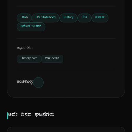
Utah
US Statehood
History
USA
ಉತಾಹ್
ಅಮೆರಿಕ ಇತಿಹಾಸ
ಆಧಾರಗಳು:
History.com
Wikipedia
ಹಂಚಿಕೊಳ್ಳಿ:
ಅದೇ ದಿನದ ಘಟನೆಗಳು