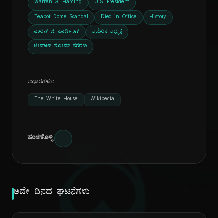
Warren G. Harding
U.S. President
Teapot Dome Scandal
Died in Office
History
ವಾರನ್ ಜಿ. ಹಾರ್ಡಿಂಗ್
ಅಮೆರಿಕ ಅಧ್ಯಕ್ಷ
ಟೀಪಾಟ್ ಡೋಮ್ ಹಗರಣ
ಆಧಾರಗಳು:
The White House
Wikipedia
ದಿ
ಹಂಚಿಕೊಳ್ಳಿ:
ಅದೇ ದಿನದ ಘಟನೆಗಳು