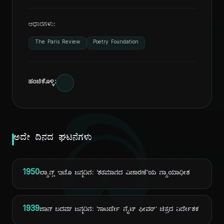
ಆಧಾರಗಳು:
The Paris Review
Poetry Foundation
ಹಂಚಿಕೊಳ್ಳಿ:
ದಿ
ಅದೇ ದಿನದ ಘಟನೆಗಳು
1950
ಲ್ಯಾನ್ಸ್ ಇಟೊ ಜನ್ಮದಿನ: 'ಶತಮಾನದ ವಿಚಾರಣೆ'ಯ ನ್ಯಾಯಾಧೀಶ
1939
ಜಾನ್ ಬದಮ್ ಜನ್ಮದಿನ: 'ಸಾಟರ್ಡೇ ನೈಟ್ ಫೀವರ್' ಚಿತ್ರದ ನಿರ್ದೇಶಕ