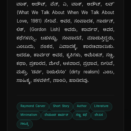
ಟಾಕ್, ಅಬೌಟ್, ವೆನ್, ವಿ, ಟಾಕ್, ಅಬೌಟ್, ಲವ್'
(What We Talk About When We Talk About
Love, 1981) ಸೇರಿವೆ. ಅವರ, ಸಂಪಾದಕ, ಗಾರ್ಡನ್,
ಲಿಶ್, (Gordon Lish) ಅವರು, ಕಾರ್ವರ್, ಅವರ,
ಕಥೆಗಳನ್ನು, ಬಹಳಷ್ಟು, ಸಂಪಾದನೆ, ಮಾಡುತ್ತಿದ್ದರು,
ಎಂಬುದು, ನಂತರ, ವಿವಾದಕ್ಕೆ, ಕಾರಣವಾಯಿತು.
ಆದರೂ, ಕಾರ್ವರ್ ಅವರ, ಕೃತಿಗಳು, ಅಮೆರಿಕನ್, ಸಣ್ಣ,
ಕಥಾ, ಪ್ರಕಾರದ, ಮೇಲೆ, ಆಳವಾದ, ಪ್ರಭಾವ, ಬೀರಿವೆ,
ಮತ್ತು, 'ಡರ್ಟಿ, ರಿಯಲಿಸಂ' (dirty realism) ಎಂಬ,
ಸಾಹಿತ್ಯ, ಚಳವಳಿಗೆ, ನಾಂದಿ, ಹಾಡಿದವು.
Raymond Carver
Short Story
Author
Literature
Minimalism
ರೇಮಂಡ್ ಕಾರ್ವರ್
ಸಣ್ಣ ಕಥೆ
ಲೇಖಕ
ಸಾಹಿತ್ಯ