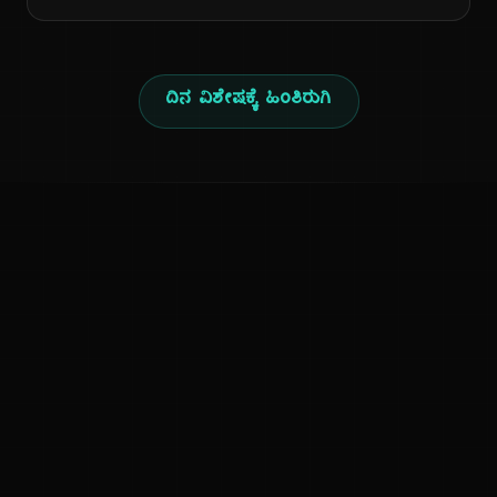
ದಿನ ವಿಶೇಷಕ್ಕೆ ಹಿಂತಿರುಗಿ
ಕನ್ನಡ ನುಡಿ
ಕನ್ನಡ ಭಾಷೆ, ಸಂಸ್ಕೃತಿ ಮತ್ತು ಸಾಮಾನ್ಯ ಜ್ಞಾನದ ಡಿಜಿಟಲ್ ಆರ್ಕೈವ್