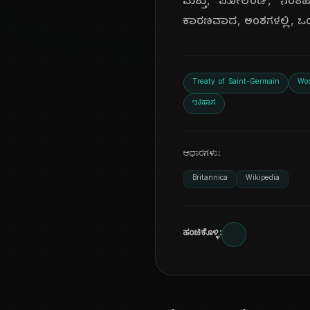
ಮತ್ತು, ಪೋಲೆಂಡ್, ನಂತಹ, 
ಕಾರಣವಾದ, ಅಂಶಗಳಲ್ಲಿ, ಒಂ
Treaty of Saint-Germain
Wor
ಇತಿಹಾಸ
ಆಧಾರಗಳು:
Britannica
Wikipedia
ಹಂಚಿಕೊಳ್ಳಿ: