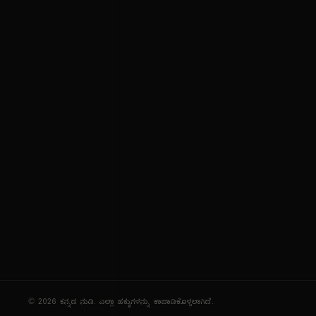
ಕನ್ನಡ ಭಾಷೆ, ಸಂಸ್ಕೃತಿ ಮತ್ತು ಸಾಮಾನ್ಯ ಜ್ಞಾನದ ಡಿಜಿಟಲ್ ಆರ್ಕೈವ್
ಜ್ಞಾನಕೋಶ
ಚಿತ್ರ ಸೌರಭ
ಪ್ರಚಲಿತ ಲೇಖನಗಳು
ಆಟಗಳು
ಗೀತ ವಿಹಾರ
ಜ್ಞಾನಪೀಠ
ದಿನ ವಿಶೇಷ
ಪರಿಕರಗಳು
© 2026 ಕನ್ನಡ ನುಡಿ. ಎಲ್ಲಾ ಹಕ್ಕುಗಳನ್ನು ಕಾಪಾಡಿಕೊಳ್ಳಲಾಗಿದೆ.