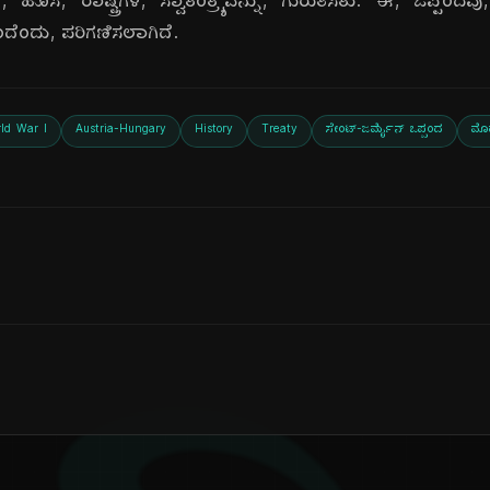
ಹೊಸ, ರಾಷ್ಟ್ರಗಳ, ಸ್ವಾತಂತ್ರ್ಯವನ್ನು, ಗುರುತಿಸಿತು. ಈ, ಒಪ್ಪಂದವ
ದೆಂದು, ಪರಿಗಣಿಸಲಾಗಿದೆ.
ld War I
Austria-Hungary
History
Treaty
ಸೇಂಟ್-ಜರ್ಮೈನ್ ಒಪ್ಪಂದ
ಮೊ