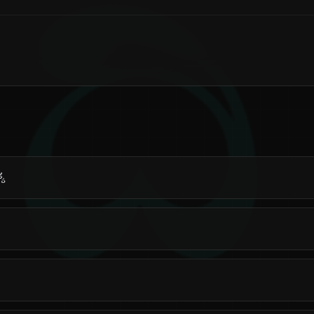
ದಿ
್ಯ