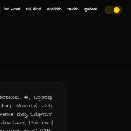
ಗೀತ ವಿಹಾರ
ಚಿತ್ರ ಸೌರಭ
ಪರಿಕರಗಳು
ಆಟಗಳು
ಜ್ಞಾನಪೀಠ
ಹಾಕಲಾಯಿತು. ಈ, ಒಪ್ಪಂದವು,
bsburg Monarchy) ಮತ್ತು,
 Venice) ಮತ್ತು, ಒಟ್ಟೋಮನ್,
, ಪೊಜರೆವಾಕ್, (Požarevac)