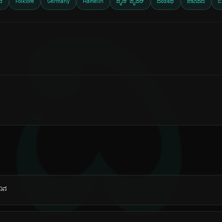
d
Folklore
Germany
Hamelin
ಪೈಡ್ ಪೈಪರ್
ದಂತಕಥೆ
ಜಾನಪದ
ಜ
ದಿ
ದಿನ