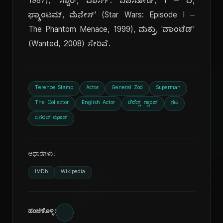
1987), 'ಸ್ಟಾರ್, ವಾರ್ಸ್: ಎಪಿಸೋಡ್, I – ದಿ,
ಫ್ಯಾಂಟಮ್, ಮೆನೇಸ್' (Star Wars: Episode I –
The Phantom Menace, 1999), ಮತ್ತು, 'ವಾಂಟೆಡ್'
(Wanted, 2008) ಸೇರಿವೆ.
Terence Stamp
Actor
General Zod
Superman
The Collector
English Actor
ಟೆರೆನ್ಸ್ ಸ್ಟಾಂಪ್
ನಟ
ಜನರಲ್ ಝಾಡ್
ಆಧಾರಗಳು:
IMDb
Wikipedia
ಹಂಚಿಕೊಳ್ಳಿ: