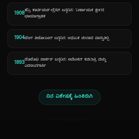
ಹೆನ್ರಿ ಕಾರ್ಟಿಯರ್-ಬ್ರೆಸನ್ ಜನ್ಮದಿನ: 'ನಿರ್ಣಾಯಕ ಕ್ಷಣ'ದ
1908
ಛಾಯಾಗ್ರಾಹಕ
1904
ಡೆಂಗ್ ಶಿಯೋಪಿಂಗ್ ಜನ್ಮದಿನ: ಆಧುನಿಕ ಚೀನಾದ ವಾಸ್ತುಶಿಲ್ಪಿ
ಡೊರೊಥಿ ಪಾರ್ಕರ್ ಜನ್ಮದಿನ: ಅಮೆರಿಕನ್ ಕವಯಿತ್ರಿ ಮತ್ತು
1893
ವಿಡಂಬನಗಾರ್ತಿ
ದಿನ ವಿಶೇಷಕ್ಕೆ ಹಿಂತಿರುಗಿ