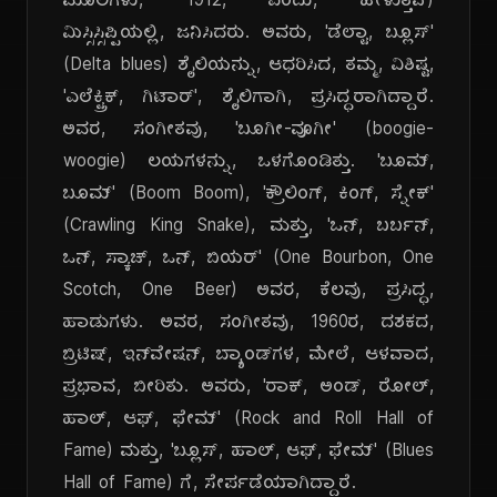
ಮೂಲಗಳು, 1912, ಎಂದು, ಹೇಳುತ್ತವೆ)
ಮಿಸ್ಸಿಸ್ಸಿಪ್ಪಿಯಲ್ಲಿ, ಜನಿಸಿದರು. ಅವರು, 'ಡೆಲ್ಟಾ, ಬ್ಲೂಸ್'
(Delta blues) ಶೈಲಿಯನ್ನು, ಆಧರಿಸಿದ, ತಮ್ಮ, ವಿಶಿಷ್ಟ,
'ಎಲೆಕ್ಟ್ರಿಕ್, ಗಿಟಾರ್', ಶೈಲಿಗಾಗಿ, ಪ್ರಸಿದ್ಧರಾಗಿದ್ದಾರೆ.
ಅವರ, ಸಂಗೀತವು, 'ಬೂಗೀ-ವೂಗೀ' (boogie-
woogie) ಲಯಗಳನ್ನು, ಒಳಗೊಂಡಿತ್ತು. 'ಬೂಮ್,
ಬೂಮ್' (Boom Boom), 'ಕ್ರೌಲಿಂಗ್, ಕಿಂಗ್, ಸ್ನೇಕ್'
(Crawling King Snake), ಮತ್ತು, 'ಒನ್, ಬರ್ಬನ್,
ಒನ್, ಸ್ಕಾಚ್, ಒನ್, ಬಿಯರ್' (One Bourbon, One
Scotch, One Beer) ಅವರ, ಕೆಲವು, ಪ್ರಸಿದ್ಧ,
ಹಾಡುಗಳು. ಅವರ, ಸಂಗೀತವು, 1960ರ, ದಶಕದ,
ಬ್ರಿಟಿಷ್, ಇನ್‌ವೇಷನ್, ಬ್ಯಾಂಡ್‌ಗಳ, ಮೇಲೆ, ಆಳವಾದ,
ಪ್ರಭಾವ, ಬೀರಿತು. ಅವರು, 'ರಾಕ್, ಅಂಡ್, ರೋಲ್,
ಹಾಲ್, ಆಫ್, ಫೇಮ್' (Rock and Roll Hall of
Fame) ಮತ್ತು, 'ಬ್ಲೂಸ್, ಹಾಲ್, ಆಫ್, ಫೇಮ್' (Blues
Hall of Fame) ಗೆ, ಸೇರ್ಪಡೆಯಾಗಿದ್ದಾರೆ.