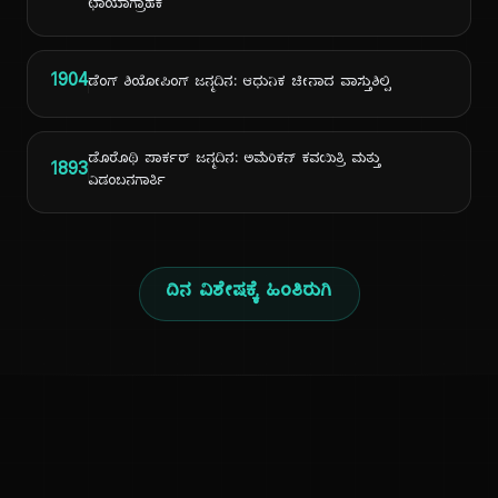
ಛಾಯಾಗ್ರಾಹಕ
1904
ಡೆಂಗ್ ಶಿಯೋಪಿಂಗ್ ಜನ್ಮದಿನ: ಆಧುನಿಕ ಚೀನಾದ ವಾಸ್ತುಶಿಲ್ಪಿ
ಡೊರೊಥಿ ಪಾರ್ಕರ್ ಜನ್ಮದಿನ: ಅಮೆರಿಕನ್ ಕವಯಿತ್ರಿ ಮತ್ತು
1893
ವಿಡಂಬನಗಾರ್ತಿ
ದಿನ ವಿಶೇಷಕ್ಕೆ ಹಿಂತಿರುಗಿ