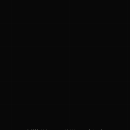
ನಮ್ಮ ಬಗ್ಗೆ
ಗೌಪ್ಯತೆ ನೀತಿ
ಸೇವಾ ನಿಯಮಗಳು