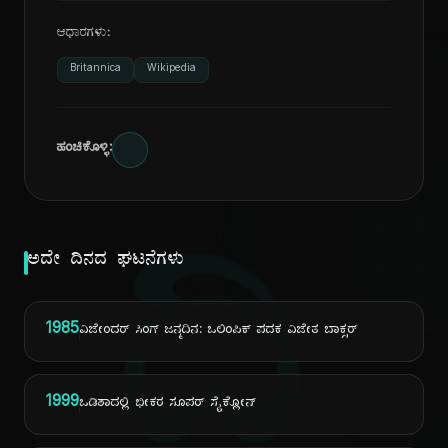
ಆಧಾರಗಳು:
Britannica
Wikipedia
ಹಂಚಿಕೊಳ್ಳಿ:
ದಿ
ಅದೇ ದಿನದ ಘಟನೆಗಳು
1985
ವಿಜೇಂದರ್ ಸಿಂಗ್ ಜನ್ಮದಿನ: ಒಲಿಂಪಿಕ್ ಪದಕ ವಿಜೇತ ಬಾಕ್ಸರ್
1999
ಒಡಿಶಾದಲ್ಲಿ ಭೀಕರ ಸೂಪರ್ ಸೈಕ್ಲೋನ್