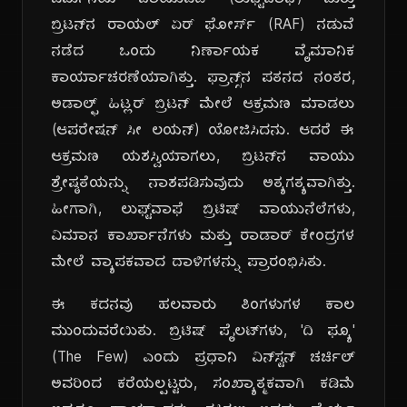
ಜರ್ಮನಿಯ ವಾಯುಪಡೆ (ಲುಫ್ಟ್‌ವಾಫೆ) ಮತ್ತು
ಬ್ರಿಟನ್‌ನ ರಾಯಲ್ ಏರ್ ಫೋರ್ಸ್ (RAF) ನಡುವೆ
ನಡೆದ ಒಂದು ನಿರ್ಣಾಯಕ ವೈಮಾನಿಕ
ಕಾರ್ಯಾಚರಣೆಯಾಗಿತ್ತು. ಫ್ರಾನ್ಸ್‌ನ ಪತನದ ನಂತರ,
ಅಡಾಲ್ಫ್ ಹಿಟ್ಲರ್ ಬ್ರಿಟನ್ ಮೇಲೆ ಆಕ್ರಮಣ ಮಾಡಲು
(ಆಪರೇಷನ್ ಸೀ ಲಯನ್) ಯೋಜಿಸಿದನು. ಆದರೆ ಈ
ಆಕ್ರಮಣ ಯಶಸ್ವಿಯಾಗಲು, ಬ್ರಿಟನ್‌ನ ವಾಯು
ಶ್ರೇಷ್ಠತೆಯನ್ನು ನಾಶಪಡಿಸುವುದು ಅತ್ಯಗತ್ಯವಾಗಿತ್ತು.
ಹೀಗಾಗಿ, ಲುಫ್ಟ್‌ವಾಫೆ ಬ್ರಿಟಿಷ್ ವಾಯುನೆಲೆಗಳು,
ವಿಮಾನ ಕಾರ್ಖಾನೆಗಳು ಮತ್ತು ರಾಡಾರ್ ಕೇಂದ್ರಗಳ
ಮೇಲೆ ವ್ಯಾಪಕವಾದ ದಾಳಿಗಳನ್ನು ಪ್ರಾರಂಭಿಸಿತು.
ಈ ಕದನವು ಹಲವಾರು ತಿಂಗಳುಗಳ ಕಾಲ
ಮುಂದುವರೆಯಿತು. ಬ್ರಿಟಿಷ್ ಪೈಲಟ್‌ಗಳು, 'ದಿ ಫ್ಯೂ'
(The Few) ಎಂದು ಪ್ರಧಾನಿ ವಿನ್‌ಸ್ಟನ್ ಚರ್ಚಿಲ್
ಅವರಿಂದ ಕರೆಯಲ್ಪಟ್ಟರು, ಸಂಖ್ಯಾತ್ಮಕವಾಗಿ ಕಡಿಮೆ