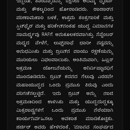
ಇದ್ದರೂ, ತಾಯ್ನಾಡನ್ನು ರಕ್ಷಿಸಲು ಅದಮ್ಯ ಧೈರ್ಯ
ಮತ್ತು ಕೌಶಲ್ಯದಿಂದ ಹೋರಾಡಿದರು. ರಾಡಾರ್‌ನ
ಪರಿಣಾಮಕಾರಿ ಬಳಕೆ, ಉತ್ತಮ ತಂತ್ರಗಾರಿಕೆ ಮತ್ತು
ಸ್ಪಿಟ್‌ಫೈರ್ ಮತ್ತು ಹರಿಕೇನ್‌ನಂತಹ ಯುದ್ಧ ವಿಮಾನಗಳ
ಸಾಮರ್ಥ್ಯವು RAFಗೆ ಅನುಕೂಲಕರವಾಗಿತ್ತು. ಸೆಪ್ಟೆಂಬರ್
ಮಧ್ಯದ ವೇಳೆಗೆ, ಲುಫ್ಟ್‌ವಾಫೆ ಭಾರೀ ನಷ್ಟವನ್ನು
ಅನುಭವಿಸಿತು ಮತ್ತು ಬ್ರಿಟನ್‌ನ ವಾಯು ರಕ್ಷಣೆಯನ್ನು
ಮುರಿಯಲು ವಿಫಲವಾಯಿತು. ಅಂತಿಮವಾಗಿ, ಹಿಟ್ಲರ್
ಆಕ್ರಮಣ ಯೋಜನೆಯನ್ನು ಅನಿರ್ದಿಷ್ಟಾವಧಿಗೆ
ಮುಂದೂಡಿದನು. ಬ್ರಿಟನ್ ಕದನದ ಗೆಲುವು ಎರಡನೇ
ಮಹಾಯುದ್ಧದ ಒಂದು ಪ್ರಮುಖ ತಿರುವು ಎಂದು
ಪರಿಗಣಿಸಲ್ಪಟ್ಟಿದೆ. ಇದು ಬ್ರಿಟನ್ ಅನ್ನು ನಾಜಿ
ಆಕ್ರಮಣದಿಂದ ಉಳಿಸಿತು ಮತ್ತು ಯುದ್ಧದುದ್ದಕ್ಕೂ
ಮಿತ್ರರಾಷ್ಟ್ರಗಳಿಗೆ ಒಂದು ಪ್ರಮುಖ ನೆಲೆಯಾಗಿ
ಕಾರ್ಯನಿರ್ವಹಿಸಲು ಅವಕಾಶ ಮಾಡಿಕೊಟ್ಟಿತು.
ಚರ್ಚಿಲ್ ಅವರು ಹೇಳಿದಂತೆ, 'ಮಾನವ ಸಂಘರ್ಷದ