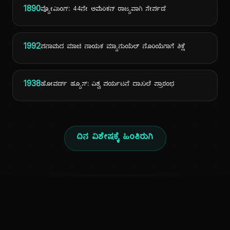
1890
ವ್ಯೋಮಿಂಗ್: 44ನೇ ಅಮೆರಿಕನ್ ರಾಜ್ಯವಾಗಿ ಸೇರ್ಪಡೆ
1992
ಪನಾಮದ ಮಾಜಿ ನಾಯಕ ಮ್ಯಾನುಯೆಲ್ ನೊರಿಯೆಗಾಗೆ ಶಿಕ್ಷೆ
1938
ಹೋವರ್ಡ್ ಹ್ಯೂಸ್: ವಿಶ್ವ ಪರ್ಯಟನೆ ದಾಖಲೆ ಪ್ರಾರಂಭ
ದಿನ ವಿಶೇಷಕ್ಕೆ ಹಿಂತಿರುಗಿ