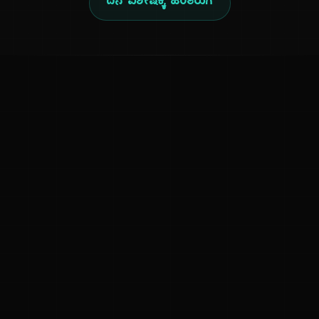
ದಿನ ವಿಶೇಷಕ್ಕೆ ಹಿಂತಿರುಗಿ
ಕನ್ನಡ ನುಡಿ
ಕನ್ನಡ ಭಾಷೆ, ಸಂಸ್ಕೃತಿ ಮತ್ತು ಸಾಮಾನ್ಯ ಜ್ಞಾನದ ಡಿಜಿಟಲ್ ಆರ್ಕೈವ್