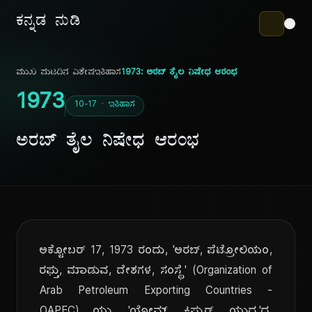
ಕನ್ನಡ ನುಡಿ
ಮುಖ ಪುಟ
ದಿನ ವಿಶೇಷ
ಇತಿಹಾಸ
1973: ಅರಬ್ ತೈಲ ನಿಷೇಧ ಆರಂಭ
1973
10-17 · ಇತಿಹಾಸ
ಅರಬ್ ತೈಲ ನಿಷೇಧ ಆರಂಭ
ಅಕ್ಟೋಬರ್ 17, 1973 ರಂದು, 'ಅರಬ್, ಪೆಟ್ರೋಲಿಯಂ,
ರಫ್ತು, ಮಾಡುವ, ದೇಶಗಳ, ಸಂಸ್ಥೆ' (Organization of
Arab Petroleum Exporting Countries -