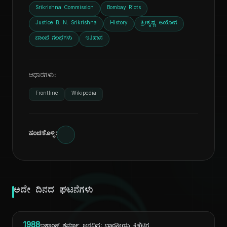
Srikrishna Commission
Bombay Riots
Justice B. N. Srikrishna
History
ಶ್ರೀಕೃಷ್ಣ ಆಯೋಗ
ಬಾಂಬೆ ಗಲಭೆಗಳು
ಇತಿಹಾಸ
ಆಧಾರಗಳು:
Frontline
Wikipedia
ಹಂಚಿಕೊಳ್ಳಿ:
ಅದೇ ದಿನದ ಘಟನೆಗಳು
1988
ಇಶಾಂತ್ ಶರ್ಮಾ ಜನ್ಮದಿನ: ಭಾರತೀಯ ಕ್ರಿಕೆಟಿಗ