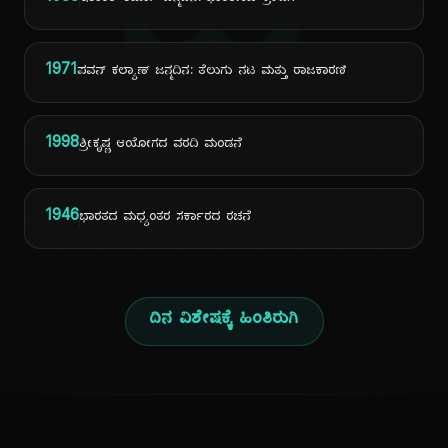
ದಿ
1971
ಪವನ್ ಕಲ್ಯಾಣ್ ಜನ್ಮದಿನ: ತೆಲುಗು ನಟ ಮತ್ತು ರಾಜಕಾರಣಿ
1998
ಶ್ರೀಕೃಷ್ಣ ಆಯೋಗದ ವರದಿ ಮಂಡನೆ
1946
ಭಾರತದ ಮಧ್ಯಂತರ ಸರ್ಕಾರದ ರಚನೆ
ದಿನ ವಿಶೇಷಕ್ಕೆ ಹಿಂತಿರುಗಿ