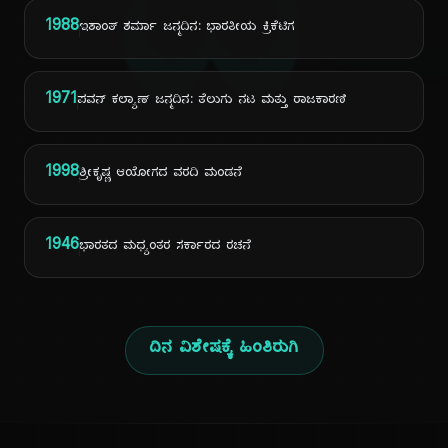
ದಿ
1988
ಇಶಾಂತ್ ಶರ್ಮಾ ಜನ್ಮದಿನ: ಭಾರತೀಯ ಕ್ರಿಕೆಟಿಗ
1971
ಪವನ್ ಕಲ್ಯಾಣ್ ಜನ್ಮದಿನ: ತೆಲುಗು ನಟ ಮತ್ತು ರಾಜಕಾರಣಿ
1998
ಶ್ರೀಕೃಷ್ಣ ಆಯೋಗದ ವರದಿ ಮಂಡನೆ
1946
ಭಾರತದ ಮಧ್ಯಂತರ ಸರ್ಕಾರದ ರಚನೆ
ದಿನ ವಿಶೇಷಕ್ಕೆ ಹಿಂತಿರುಗಿ