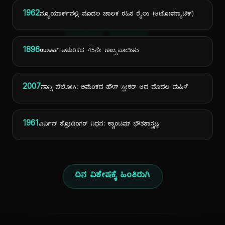
ದಿ
1962
ನ್ಯೂಯಾರ್ಕ್‌ನಲ್ಲಿ ಮೊದಲ ಚಾಲಕ ರಹಿತ ರೈಲು (ಆಟೋಮ್ಯಾಟಿಕ್)
1896
ಉತಾಹ್ ಅಮೆರಿಕದ 45ನೇ ರಾಜ್ಯವಾಯಿತು
2007
ನಾನ್ಸಿ ಪೆಲೋಸಿ: ಅಮೆರಿಕದ ಹೌಸ್ ಸ್ಪೀಕರ್ ಆದ ಮೊದಲ ಮಹಿಳೆ
1961
ಎರ್ವಿನ್ ಶ್ರೋಡಿಂಗರ್ ನಿಧನ: ಕ್ವಾಂಟಮ್ ಭೌತಶಾಸ್ತ್ರಜ್ಞ
ದಿನ ವಿಶೇಷಕ್ಕೆ ಹಿಂತಿರುಗಿ