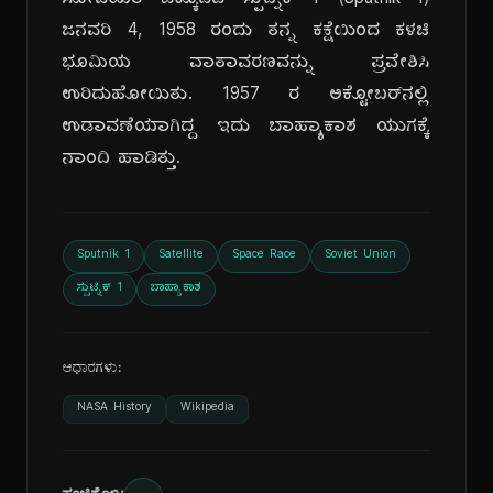
ಸೋವಿಯತ್ ಒಕ್ಕೂಟದ 'ಸ್ಪುಟ್ನಿಕ್ 1' (Sputnik 1)
ಜನವರಿ 4, 1958 ರಂದು ತನ್ನ ಕಕ್ಷೆಯಿಂದ ಕಳಚಿ
ಭೂಮಿಯ ವಾತಾವರಣವನ್ನು ಪ್ರವೇಶಿಸಿ
ಉರಿದುಹೋಯಿತು. 1957 ರ ಅಕ್ಟೋಬರ್‌ನಲ್ಲಿ
ಉಡಾವಣೆಯಾಗಿದ್ದ ಇದು ಬಾಹ್ಯಾಕಾಶ ಯುಗಕ್ಕೆ
ನಾಂದಿ ಹಾಡಿತ್ತು.
Sputnik 1
Satellite
Space Race
Soviet Union
ಸ್ಪುಟ್ನಿಕ್ 1
ಬಾಹ್ಯಾಕಾಶ
ಆಧಾರಗಳು:
NASA History
Wikipedia