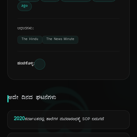
ಶಿಕ್ಷಣ
ಆಧಾರಗಳು:
The Hindu
The News Minute
ಹಂಚಿಕೊಳ್ಳಿ:
ದಿ
ಅದೇ ದಿನದ ಘಟನೆಗಳು
2020
ಕರ್ನಾಟಕದಲ್ಲಿ ಶಾಲೆಗಳ ಪುನರಾರಂಭಕ್ಕೆ SOP ಬಿಡುಗಡೆ