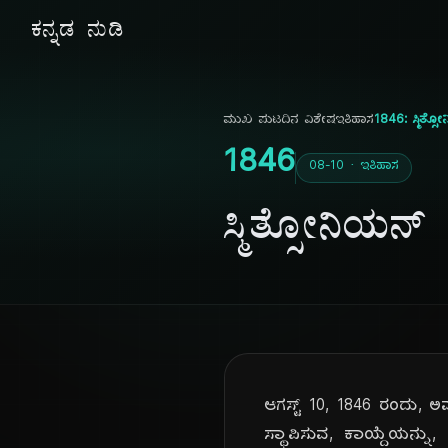
ಕನ್ನಡ ನುಡಿ
ಮುಖ ಪುಟ
ದಿನ ವಿಶೇಷ
ಇತಿಹಾಸ
1846: ಸ್ಮಿತ್ಸೋ
1846
08-10 · ಇತಿಹಾಸ
ಸ್ಮಿತ್ಸೋನಿಯನ್ ಸ
ಆಗಸ್ಟ್ 10, 1846 ರಂದು, ಅಮೆರ
ಸ್ಥಾಪಿಸುವ, ಕಾಯ್ದೆಯನ್ನು,