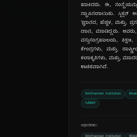
ಹಾಕಿದರು. ಈ, ಸಂಸ್ಥೆಯನ್ನು
ಸ್ಥಾಪಿಸಲಾಯಿತು. ಸ್ಮಿತ್ಸನ
'ಜ್ಞಾನದ, ಹೆಚ್ಚಳ, ಮತ್ತು, ಪ
ದಾನ, ಮಾಡಿದ್ದರು. ಅವರು, ಅಮ
ವಸ್ತುಸಂಗ್ರಹಾಲಯ, ಶಿಕ್ಷ
ಕೇಂದ್ರಗಳು, ಮತ್ತು, ರಾಷ್ಟ
ಕಲಾಕೃತಿಗಳು, ಮತ್ತು, ಮಾದರಿಗ
ಉಚಿತವಾಗಿದೆ.
Smithsonian Institution
Mus
ಇತಿಹಾಸ
ಆಧಾರಗಳು:
Smithsonian Institution
Wiki