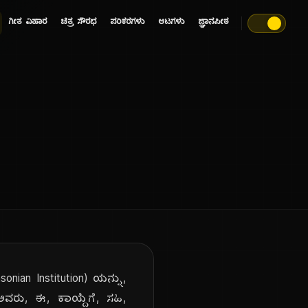
ಗೀತ ವಿಹಾರ
ಚಿತ್ರ ಸೌರಭ
ಪರಿಕರಗಳು
ಆಟಗಳು
ಜ್ಞಾನಪೀಠ
hsonian Institution) ಯನ್ನು,
 ಅವರು, ಈ, ಕಾಯ್ದೆಗೆ, ಸಹಿ,