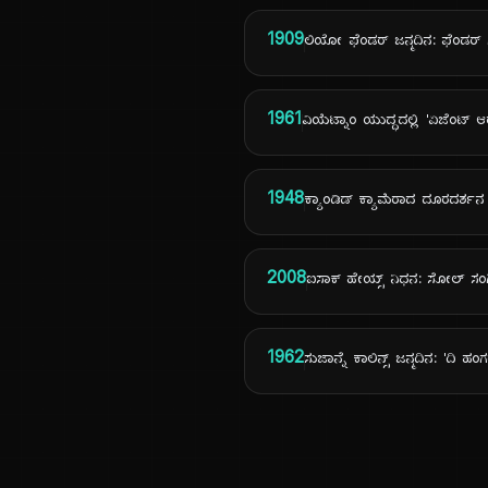
1909
ಲಿಯೋ ಫೆಂಡರ್ ಜನ್ಮದಿನ: ಫೆಂಡರ್ ಗಿ
1961
ವಿಯೆಟ್ನಾಂ ಯುದ್ಧದಲ್ಲಿ 'ಏಜೆಂಟ್
1948
ಕ್ಯಾಂಡಿಡ್ ಕ್ಯಾಮೆರಾದ ದೂರದರ್ಶ
2008
ಐಸಾಕ್ ಹೇಯ್ಸ್ ನಿಧನ: ಸೋಲ್ ಸ
1962
ಸುಜಾನ್ನೆ ಕಾಲಿನ್ಸ್ ಜನ್ಮದಿನ: 'ದಿ ಹ