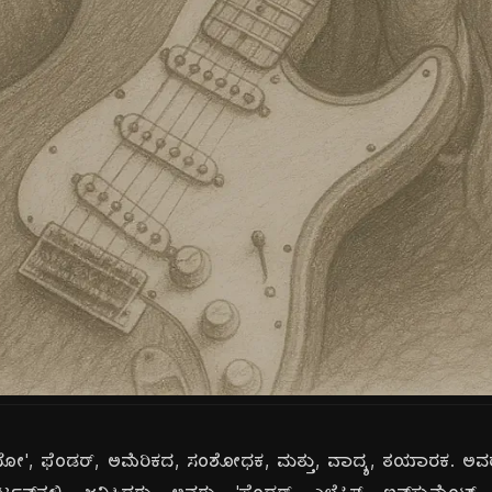
 'ಲಿಯೋ', ಫೆಂಡರ್, ಅಮೆರಿಕದ, ಸಂಶೋಧಕ, ಮತ್ತು, ವಾದ್ಯ, ತಯಾರಕ. ಅವರ