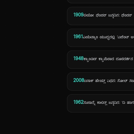
1909
ಲಿಯೋ ಫೆಂಡರ್ ಜನ್ಮದಿನ: ಫೆಂಡರ್ ಗಿ
1961
ವಿಯೆಟ್ನಾಂ ಯುದ್ಧದಲ್ಲಿ 'ಏಜೆಂಟ್
1948
ಕ್ಯಾಂಡಿಡ್ ಕ್ಯಾಮೆರಾದ ದೂರದರ್ಶ
2008
ಐಸಾಕ್ ಹೇಯ್ಸ್ ನಿಧನ: ಸೋಲ್ ಸ
1962
ಸುಜಾನ್ನೆ ಕಾಲಿನ್ಸ್ ಜನ್ಮದಿನ: 'ದಿ ಹ