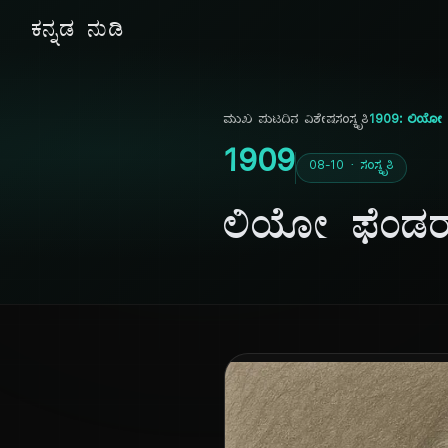
ಕನ್ನಡ ನುಡಿ
ಮುಖ ಪುಟ
ದಿನ ವಿಶೇಷ
ಸಂಸ್ಕೃತಿ
1909: ಲಿಯೋ ಫೆಂ
1909
08-10 · ಸಂಸ್ಕೃತಿ
ಲಿಯೋ ಫೆಂಡರ್ 