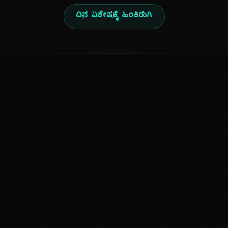
ದಿನ ವಿಶೇಷಕ್ಕೆ ಹಿಂತಿರುಗಿ
ಕನ್ನಡ ನುಡಿ
ಕನ್ನಡ ಭಾಷೆ, ಸಂಸ್ಕೃತಿ ಮತ್ತು ಸಾಮಾನ್ಯ ಜ್ಞಾನದ ಡಿಜಿಟಲ್ ಆರ್ಕೈವ್