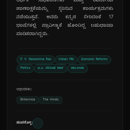
ಆರ್ಥಿಕ ಸುಧಾರಣೆಗಳು ಮತ್ತು ರಾಜಕೀಯ
ಚಾಣಾಕ್ಷತೆಯನ್ನು ಸ್ಮರಿಸುವ ಕಾರ್ಯಕ್ರಮಗಳು
ನಡೆಯುತ್ತವೆ. ಅವರು ಕನ್ನಡ ಸೇರಿದಂತೆ 17
ಭಾಷೆಗಳಲ್ಲಿ ಪ್ರಾವೀಣ್ಯತೆ ಹೊಂದಿದ್ದ ಬಹುಭಾಷಾ
ಪಂಡಿತರಾಗಿದ್ದರು.
P. V. Narasimha Rao
Indian PM
Economic Reforms
Politics
ಪಿ.ವಿ. ನರಸಿಂಹ ರಾವ್
ರಾಜಕೀಯ
ಆಧಾರಗಳು:
Britannica
The Hindu
ಹಂಚಿಕೊಳ್ಳಿ: