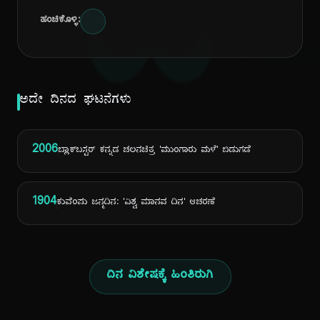
ದಿ
ಹಂಚಿಕೊಳ್ಳಿ:
ಅದೇ ದಿನದ ಘಟನೆಗಳು
2006
ಬ್ಲಾಕ್‌ಬಸ್ಟರ್ ಕನ್ನಡ ಚಲನಚಿತ್ರ 'ಮುಂಗಾರು ಮಳೆ' ಬಿಡುಗಡೆ
1904
ಕುವೆಂಪು ಜನ್ಮದಿನ: 'ವಿಶ್ವ ಮಾನವ ದಿನ' ಆಚರಣೆ
ದಿನ ವಿಶೇಷಕ್ಕೆ ಹಿಂತಿರುಗಿ