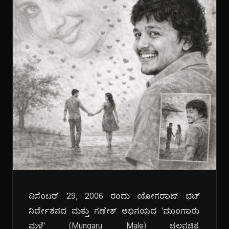
ಡಿಸೆಂಬರ್ 29, 2006 ರಂದು ಯೋಗರಾಜ್ ಭಟ್
ನಿರ್ದೇಶನದ ಮತ್ತು ಗಣೇಶ್ ಅಭಿನಯದ 'ಮುಂಗಾರು
ಮಳೆ' (Mungaru Male) ಚಲನಚಿತ್ರ