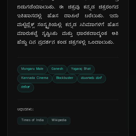
ಬಿಡುಗಡೆಯಾಯಿತು. ಈ ಚಿತ್ರವು ಕನ್ನಡ ಚಿತ್ರರಂಗದ
ಇತಿಹಾಸದಲ್ಲಿ ಹೊಸ ದಾಖಲೆ ಬರೆಯಿತು. ಇದು
ಮಲ್ಟಿಪ್ಲೆಕ್ಸ್ ಸಂಸ್ಕೃತಿಯಲ್ಲಿ ಕನ್ನಡ ಸಿನಿಮಾಗಳಿಗೆ ಹೊಸ
ಮಾರುಕಟ್ಟೆ ಸೃಷ್ಟಿಸಿತು ಮತ್ತು ಭಾರತದಾದ್ಯಂತ ಅತಿ
ಹೆಚ್ಚು ದಿನ ಪ್ರದರ್ಶನ ಕಂಡ ಚಿತ್ರಗಳಲ್ಲಿ ಒಂದಾಯಿತು.
Mungaru Male
Ganesh
Yogaraj Bhat
Kannada Cinema
Blockbuster
ಮುಂಗಾರು ಮಳೆ
ಗಣೇಶ್
ಆಧಾರಗಳು:
Times of India
Wikipedia