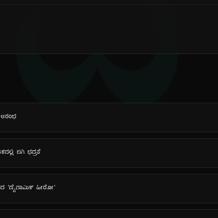
ದಿ
' ಆರಂಭ
್ಲಿ ಬಿಗಿ ಭದ್ರತೆ
ರಂಗದ 'ಡೈನಾಮಿಕ್ ಹೀರೋ'