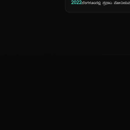
2022
ಬೆಂಗಳೂರಿನಲ್ಲಿ ಪ್ರಧಾನಿ ಮೋದಿಯ
ಕನ್ನಡ ನುಡಿ
ಕನ್ನಡ ಭಾಷೆ, ಸಂಸ್ಕೃತಿ ಮತ್ತು ಸಾಮಾನ್ಯ ಜ್ಞಾನದ ಡಿಜಿಟಲ್ ಆರ್ಕೈವ್