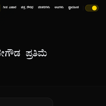
ಗೀತ ವಿಹಾರ
ಚಿತ್ರ ಸೌರಭ
ಪರಿಕರಗಳು
ಆಟಗಳು
ಜ್ಞಾನಪೀಠ
ೇಗೌಡ ಪ್ರತಿಮೆ