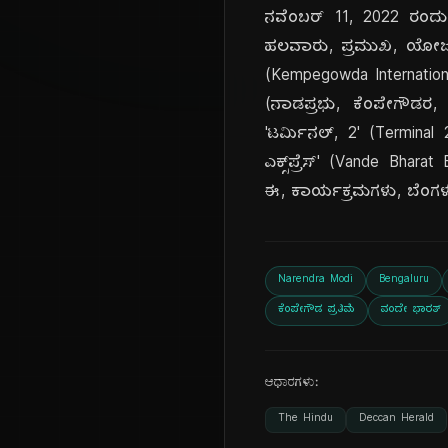
ನವೆಂಬರ್ 11, 2022 ರಂದು,
ಹಲವಾರು, ಪ್ರಮುಖ, ಯೋಜನೆ
(Kempegowda International
(ನಾಡಪ್ರಭು, ಕೆಂಪೇಗೌಡರ,
'ಟರ್ಮಿನಲ್, 2' (Termina
ಎಕ್ಸ್‌ಪ್ರೆಸ್' (Vande Bha
ಈ, ಕಾರ್ಯಕ್ರಮಗಳು, ಬೆಂಗಳೂ
Narendra Modi
Bengaluru
ಕೆಂಪೇಗೌಡ ಪ್ರತಿಮೆ
ವಂದೇ ಭಾರತ್
ಆಧಾರಗಳು:
The Hindu
Deccan Herald