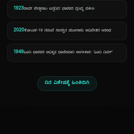
ದಿ
1923
ರಾಮ್ ಜೇಠ್ಮಲಾನಿ ಜನ್ಮದಿನ: ಭಾರತದ ಪ್ರಸಿದ್ಧ ವಕೀಲ
2020
ಕೋವಿಡ್-19 ನಡುವೆ ಸಂಸತ್ತಿನ ಮುಂಗಾರು ಅಧಿವೇಶನ ಆರಂಭ
1949
ಹಿಂದಿ ಭಾರತದ ಅಧಿಕೃತ ಭಾಷೆಯಾಗಿ ಅಂಗೀಕಾರ: 'ಹಿಂದಿ ದಿವಸ್'
ದಿನ ವಿಶೇಷಕ್ಕೆ ಹಿಂತಿರುಗಿ