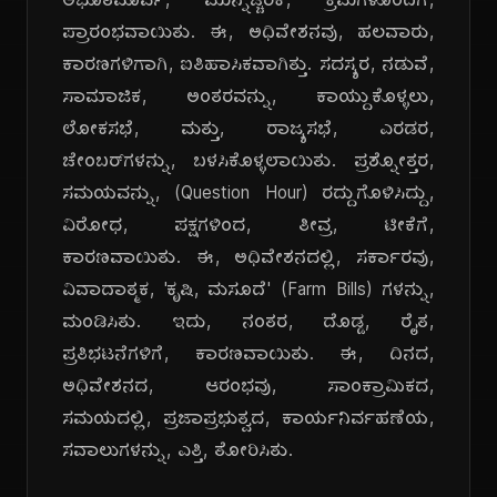
ಅಭೂತಪೂರ್ವ, ಮುನ್ನೆಚ್ಚರಿಕೆ, ಕ್ರಮಗಳೊಂದಿಗೆ,
ಪ್ರಾರಂಭವಾಯಿತು. ಈ, ಅಧಿವೇಶನವು, ಹಲವಾರು,
ಕಾರಣಗಳಿಗಾಗಿ, ಐತಿಹಾಸಿಕವಾಗಿತ್ತು. ಸದಸ್ಯರ, ನಡುವೆ,
ಸಾಮಾಜಿಕ, ಅಂತರವನ್ನು, ಕಾಯ್ದುಕೊಳ್ಳಲು,
ಲೋಕಸಭೆ, ಮತ್ತು, ರಾಜ್ಯಸಭೆ, ಎರಡರ,
ಚೇಂಬರ್‌ಗಳನ್ನು, ಬಳಸಿಕೊಳ್ಳಲಾಯಿತು. ಪ್ರಶ್ನೋತ್ತರ,
ಸಮಯವನ್ನು, (Question Hour) ರದ್ದುಗೊಳಿಸಿದ್ದು,
ವಿರೋಧ, ಪಕ್ಷಗಳಿಂದ, ತೀವ್ರ, ಟೀಕೆಗೆ,
ಕಾರಣವಾಯಿತು. ಈ, ಅಧಿವೇಶನದಲ್ಲಿ, ಸರ್ಕಾರವು,
ವಿವಾದಾತ್ಮಕ, 'ಕೃಷಿ, ಮಸೂದೆ' (Farm Bills) ಗಳನ್ನು,
ಮಂಡಿಸಿತು. ಇದು, ನಂತರ, ದೊಡ್ಡ, ರೈತ,
ಪ್ರತಿಭಟನೆಗಳಿಗೆ, ಕಾರಣವಾಯಿತು. ಈ, ದಿನದ,
ಅಧಿವೇಶನದ, ಆರಂಭವು, ಸಾಂಕ್ರಾಮಿಕದ,
ಸಮಯದಲ್ಲಿ, ಪ್ರಜಾಪ್ರಭುತ್ವದ, ಕಾರ್ಯನಿರ್ವಹಣೆಯ,
ಸವಾಲುಗಳನ್ನು, ಎತ್ತಿ, ತೋರಿಸಿತು.