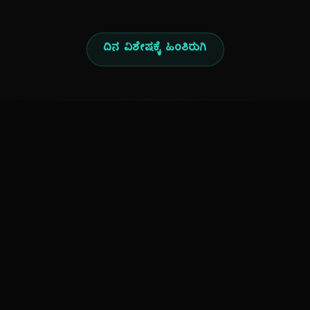
ದಿನ ವಿಶೇಷಕ್ಕೆ ಹಿಂತಿರುಗಿ
ಕನ್ನಡ ನುಡಿ
ಕನ್ನಡ ಭಾಷೆ, ಸಂಸ್ಕೃತಿ ಮತ್ತು ಸಾಮಾನ್ಯ ಜ್ಞಾನದ ಡಿಜಿಟಲ್ ಆರ್ಕೈವ್