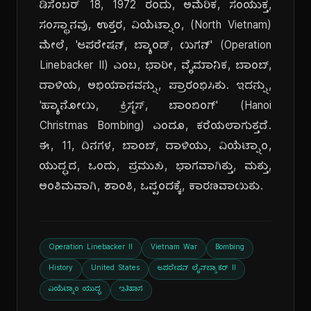
ಡಿಸೆಂಬರ್ 18, 1972 ರಂದು, ಅಮೆರಿಕ, ಸಂಯುಕ್ತ,
ಸಂಸ್ಥಾನವು, ಉತ್ತರ, ವಿಯೆಟ್ನಾಂ, (North Vietnam)
ಮೇಲೆ, 'ಆಪರೇಷನ್, ಬ್ಯಾಂಡ್, ಯಿಗನ್' (Operation
Linebacker II) ಎಂಬ, ಭಾರೀ, ವೈಮಾನಿಕ, ಬಾಂಬ್,
ದಾಳಿಯ, ಅಭಿಯಾನವನ್ನು, ಪ್ರಾರಂಭಿಸಿತು. ಇದನ್ನು,
'ಹ್ಯಾನೋಯಿ, ಕ್ರಿಸ್ಮಸ್, ಬಾಂಬಿಂಗ್' (Hanoi
Christmas Bombing) ಎಂದೂ, ಕರೆಯಲಾಗುತ್ತದೆ.
ಈ, 11, ದಿನಗಳ, ಬಾಂಬ್, ದಾಳಿಯು, ವಿಯೆಟ್ನಾಂ,
ಯುದ್ಧದ, ಒಂದು, ಪ್ರಮುಖ, ಭಾಗವಾಗಿತ್ತು, ಮತ್ತು,
ಅಂತಿಮವಾಗಿ, ಶಾಂತಿ, ಒಪ್ಪಂದಕ್ಕೆ, ಕಾರಣವಾಯಿತು.
Operation Linebacker II
Vietnam War
Bombing
History
United States
ಆಪರೇಷನ್ ಲೈನ್‌ಬ್ಯಾಕರ್ II
ವಿಯೆಟ್ನಾಂ ಯುದ್ಧ
ಇತಿಹಾಸ