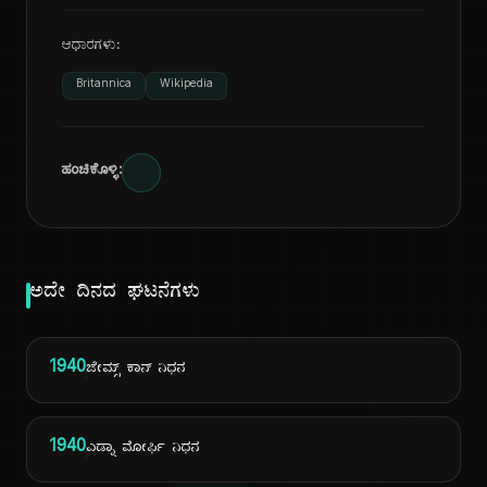
ಆಧಾರಗಳು:
Britannica
Wikipedia
ಹಂಚಿಕೊಳ್ಳಿ:
ಅದೇ ದಿನದ ಘಟನೆಗಳು
1940
ಜೇಮ್ಸ್ ಕಾನ್ ನಿಧನ
1940
ಎಡ್ನಾ ಮೋರ್ಫಿ ನಿಧನ