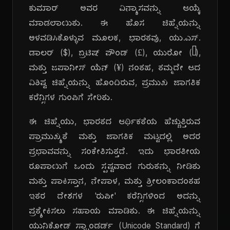
ಕುಮಾರ್ ಅವರ ವಿನ್ಯಾಸವನ್ನು ಆಯ್ಕೆ
ಮಾಡಲಾಯಿತು. ಈ ಹೊಸ ಚಿಹ್ನೆಯನ್ನು
ಅಳವಡಿಸಿಕೊಳ್ಳುವ ಮೂಲಕ, ಭಾರತವು, ಯು.ಎಸ್.
ಡಾಲರ್ ($), ಬ್ರಿಟಿಷ್ ಪೌಂಡ್ (£), ಯುರೋ (€),
ಮತ್ತು ಜಪಾನೀಸ್ ಯೆನ್ (¥) ನಂತಹ, ತಮ್ಮದೇ ಆದ
ವಿಶಿಷ್ಟ ಚಿಹ್ನೆಯನ್ನು ಹೊಂದಿರುವ, ಪ್ರಮುಖ ಜಾಗತಿಕ
ಕರೆನ್ಸಿಗಳ ಗುಂಪಿಗೆ ಸೇರಿತು.
ಈ ಚಿಹ್ನೆಯು, ಭಾರತದ ಆರ್ಥಿಕತೆಯ ಹೆಚ್ಚುತ್ತಿರುವ
ಪ್ರಾಮುಖ್ಯತೆ ಮತ್ತು ಜಾಗತಿಕ ಮಟ್ಟದಲ್ಲಿ ಅದರ
ಪ್ರಭಾವವನ್ನು ಸಂಕೇತಿಸುತ್ತದೆ. ಇದು ಭಾರತೀಯ
ರೂಪಾಯಿಗೆ ಒಂದು ಸ್ಪಷ್ಟವಾದ ಗುರುತನ್ನು ನೀಡಿತು
ಮತ್ತು ಪಾಕಿಸ್ತಾನ, ನೇಪಾಳ, ಮತ್ತು ಶ್ರೀಲಂಕಾದಂತಹ
ಇತರ ದೇಶಗಳ 'ರುಪೀ' ಕರೆನ್ಸಿಗಳಿಂದ ಅದನ್ನು
ಪ್ರತ್ಯೇಕಿಸಲು ಸಹಾಯ ಮಾಡಿತು. ಈ ಚಿಹ್ನೆಯನ್ನು
ಯುನಿಕೋಡ್ ಸ್ಟ್ಯಾಂಡರ್ಡ್ (Unicode Standard) ಗೆ