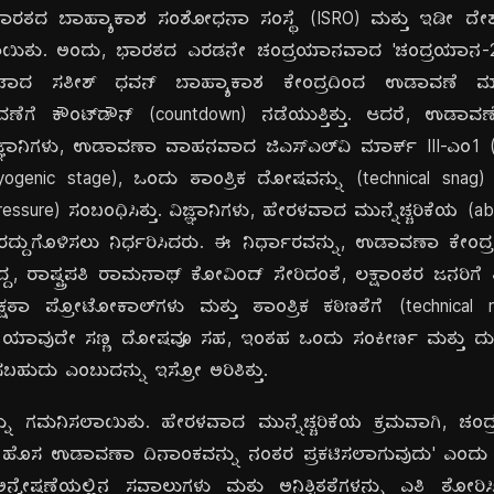
ಭಾರತದ ಬಾಹ್ಯಾಕಾಶ ಸಂಶೋಧನಾ ಸಂಸ್ಥೆ (ISRO) ಮತ್ತು ಇಡೀ ದೇಶ
ಿಯಾಯಿತು. ಅಂದು, ಭಾರತದ ಎರಡನೇ ಚಂದ್ರಯಾನವಾದ 'ಚಂದ್ರಯಾನ-2' 
ಿಕೋಟಾದ ಸತೀಶ್ ಧವನ್ ಬಾಹ್ಯಾಕಾಶ ಕೇಂದ್ರದಿಂದ ಉಡಾವಣೆ ಮಾಡ
ಣೆಗೆ ಕೌಂಟ್‌ಡೌನ್ (countdown) ನಡೆಯುತ್ತಿತ್ತು. ಆದರೆ, ಉಡಾ
ಜ್ಞಾನಿಗಳು, ಉಡಾವಣಾ ವಾಹನವಾದ ಜಿಎಸ್‌ಎಲ್‌ವಿ ಮಾರ್ಕ್ III-ಎಂ1 (
ryogenic stage), ಒಂದು ತಾಂತ್ರಿಕ ದೋಷವನ್ನು (technical snag)
 pressure) ಸಂಬಂಧಿಸಿತ್ತು. ವಿಜ್ಞಾನಿಗಳು, ಹೇರಳವಾದ ಮುನ್ನೆಚ್ಚರಿಕೆಯ (a
್ದುಗೊಳಿಸಲು ನಿರ್ಧರಿಸಿದರು. ಈ ನಿರ್ಧಾರವನ್ನು, ಉಡಾವಣಾ ಕೇಂದ್ರದಲ
ತ್ತಿದ್ದ, ರಾಷ್ಟ್ರಪತಿ ರಾಮನಾಥ್ ಕೋವಿಂದ್ ಸೇರಿದಂತೆ, ಲಕ್ಷಾಂತರ ಜನರ
ಕ್ಷತಾ ಪ್ರೋಟೋಕಾಲ್‌ಗಳು ಮತ್ತು ತಾಂತ್ರಿಕ ಕಠಿಣತೆಗೆ (technical r
ಪಟ್ಟಿತು. ಯಾವುದೇ ಸಣ್ಣ ದೋಷವೂ ಸಹ, ಇಂತಹ ಒಂದು ಸಂಕೀರ್ಣ ಮತ್ತು
ಹುದು ಎಂಬುದನ್ನು ಇಸ್ರೋ ಅರಿತಿತ್ತು.
್ನು ಗಮನಿಸಲಾಯಿತು. ಹೇರಳವಾದ ಮುನ್ನೆಚ್ಚರಿಕೆಯ ಕ್ರಮವಾಗಿ, ಚ
ದೆ. ಹೊಸ ಉಡಾವಣಾ ದಿನಾಂಕವನ್ನು ನಂತರ ಪ್ರಕಟಿಸಲಾಗುವುದು' ಎಂದು 
ೇಷಣೆಯಲ್ಲಿನ ಸವಾಲುಗಳು ಮತ್ತು ಅನಿಶ್ಚಿತತೆಗಳನ್ನು ಎತ್ತಿ ತೋರಿಸಿ