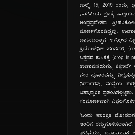
ಜುಲೈ 15, 2019 ರಂದು, 
ನಾಟಕೀಯ ಕ್ಷಣಕ್ಕೆ ಸಾಕ್ಷ
ಆಂಧ್ರಪ್ರದೇಶದ ಶ್ರೀಹರ
ಪೂರ್ಣಗೊಂಡಿದ್ದವು. ಉಡಾವ
ಬಾಕಿಯಿದ್ದಾಗ, ಇಸ್ರೋದ ವಿ
ಕ್ರಯೋಜೆನಿಕ್ ಹಂತದಲ್ಲಿ (c
ಒತ್ತಡದ ಕುಸಿತಕ್ಕೆ (drop in
ಉಡಾವಣೆಯನ್ನು ತಕ್ಷಣವೇ ರದ
ನೇರ ಪ್ರಸಾರವನ್ನು ವೀಕ್ಷಿಸು
ನಿರ್ಧಾರವು, ಸಂಸ್ಥೆಯ ಸುರ
ವಿಶ್ವಾದ್ಯಂತ ಪ್ರಶಂಸಿಸಲ್
ಸಂಪೂರ್ಣವಾಗಿ ವಿಫಲಗೊಳಿಸಬ
'ಒಂದು ತಾಂತ್ರಿಕ ದೋಷವನ
ಇಂದಿಗೆ ರದ್ದುಗೊಳಿಸಲಾಗಿ
ಘಟನೆಯು, ಬಾಹ್ಯಾಕಾಶ ಅನ್ವ