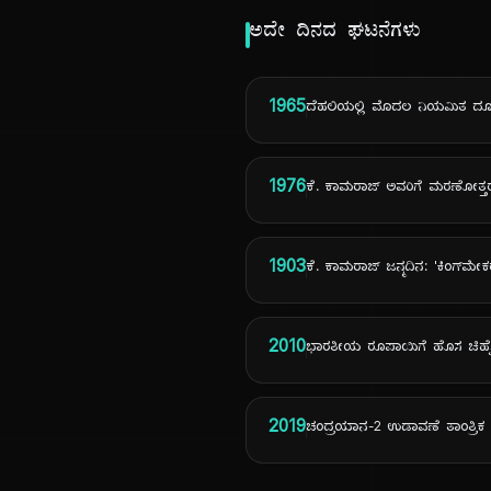
ಅದೇ ದಿನದ ಘಟನೆಗಳು
1965
ದೆಹಲಿಯಲ್ಲಿ ಮೊದಲ ನಿಯಮಿತ ದೂರ
1976
ಕೆ. ಕಾಮರಾಜ್ ಅವರಿಗೆ ಮರಣೋತ್ತರ 'ಭ
1903
ಕೆ. ಕಾಮರಾಜ್ ಜನ್ಮದಿನ: 'ಕಿಂಗ್‌ಮ
2010
ಭಾರತೀಯ ರೂಪಾಯಿಗೆ ಹೊಸ ಚಿಹ್ನ
2019
ಚಂದ್ರಯಾನ-2 ಉಡಾವಣೆ ತಾಂತ್ರಿಕ 