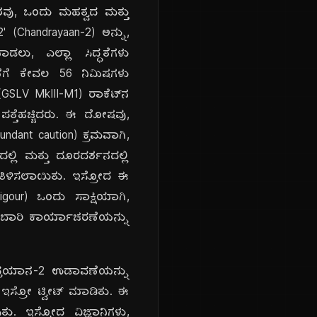
ವು, ಒಂದು ಮಹತ್ವದ ಮತ್ತು
(Chandrayaan-2) ಅನ್ನು,
ಲು, ಎಲ್ಲಾ ಸಿದ್ಧತೆಗಳು
ವಣೆಗೆ ಕೇವಲ 56 ನಿಮಿಷಗಳು
GSLV MkIII-M1) ರಾಕೆಟ್‌ನ
 ಪತ್ತೆಹಚ್ಚಿದರು. ಈ ದೋಷವು,
bundant caution) ಕ್ರಮವಾಗಿ,
್ಲಿ ಮತ್ತು ದೂರದರ್ಶನದಲ್ಲಿ
ಿಗೆ ತಿಳಿಸಲಾಯಿತು. ಇಸ್ರೋದ ಈ
igour) ಒಂದು ಸಾಕ್ಷಿಯಾಗಿ,
 ದುಬಾರಿ ಕಾರ್ಯಾಚರಣೆಯನ್ನು
ಂದ್ರಯಾನ-2 ಉಡಾವಣೆಯನ್ನು
ಇಸ್ರೋ ಟ್ವೀಟ್ ಮಾಡಿತು. ಈ
ತು. ಇಸ್ರೋದ ವಿಜ್ಞಾನಿಗಳು,