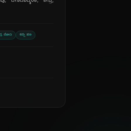
ವು, ದೇಶದಾದ್ಯಂತ, ತೀವ್ರ,
ದ್ರ ಮೋದಿ
ಕಪ್ಪು ಹಣ