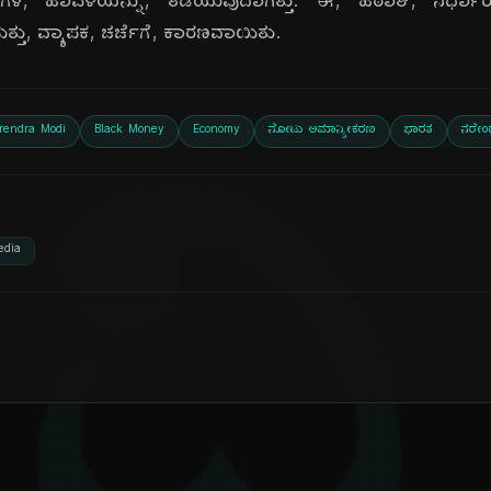
) ಗಳ, ಹಾವಳಿಯನ್ನು, ತಡೆಯುವುದಾಗಿತ್ತು. ಈ, ಹಠಾತ್, ನಿರ್ಧಾರ
ತ್ತು, ವ್ಯಾಪಕ, ಚರ್ಚೆಗೆ, ಕಾರಣವಾಯಿತು.
rendra Modi
Black Money
Economy
ನೋಟು ಅಮಾನ್ಯೀಕರಣ
ಭಾರತ
ನರೇಂ
edia