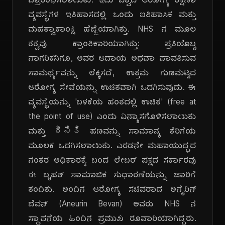
ಪ್ರಾರಂಭಿಸಲಾಯಿತು. ಇದು ವಿಶ್ವದ ಆರೋಗ್ಯ ರಕ್ಷಣಾ
ವ್ಯವಸ್ಥೆಗಳ ಇತಿಹಾಸದಲ್ಲಿ ಒಂದು ಐತಿಹಾಸಿಕ ಮತ್ತು
ಮಹತ್ವಾಕಾಂಕ್ಷಿ ಹೆಜ್ಜೆಯಾಗಿತ್ತು. NHS ನ ಮೂಲ
ತತ್ವವು ಕ್ರಾಂತಿಕಾರಿಯಾಗಿತ್ತು: ಪ್ರತಿಯೊಬ್ಬ
ನಾಗರಿಕನಿಗೂ, ಅವರ ಆದಾಯ ಅಥವಾ ಪಾವತಿಸುವ
ಸಾಮರ್ಥ್ಯವನ್ನು ಲೆಕ್ಕಿಸದೆ, ಉತ್ತಮ ಗುಣಮಟ್ಟದ
ಆರೋಗ್ಯ ಸೇವೆಯನ್ನು ಉಚಿತವಾಗಿ ಒದಗಿಸುವುದು. ಈ
ವ್ಯವಸ್ಥೆಯನ್ನು 'ಬಳಕೆಯ ಹಂತದಲ್ಲಿ ಉಚಿತ' (free at
the point of use) ಎಂದು ವಿನ್ಯಾಸಗೊಳಿಸಲಾಯಿತು
ಮತ್ತು దీనికి ಹಣವನ್ನು ಸಾಮಾನ್ಯ ತೆರಿಗೆಯ
ಮೂಲಕ ಒದಗಿಸಲಾಯಿತು. ಎರಡನೇ ಮಹಾಯುದ್ಧದ
ನಂತರ ಅಧಿಕಾರಕ್ಕೆ ಬಂದ ಲೇಬರ್ ಪಕ್ಷದ ಸರ್ಕಾರವು
ಈ ಬೃಹತ್ ಸಾಮಾಜಿಕ ಸುಧಾರಣೆಯನ್ನು ಜಾರಿಗೆ
ತಂದಿತು. ಅಂದಿನ ಆರೋಗ್ಯ ಸಚಿವರಾದ ಅನೈರಿನ್
ಬೆವನ್ (Aneurin Bevan) ಅವರು NHS ನ
ಸ್ಥಾಪನೆಯ ಹಿಂದಿನ ಪ್ರಮುಖ ರೂವಾರಿಯಾಗಿದ್ದರು.