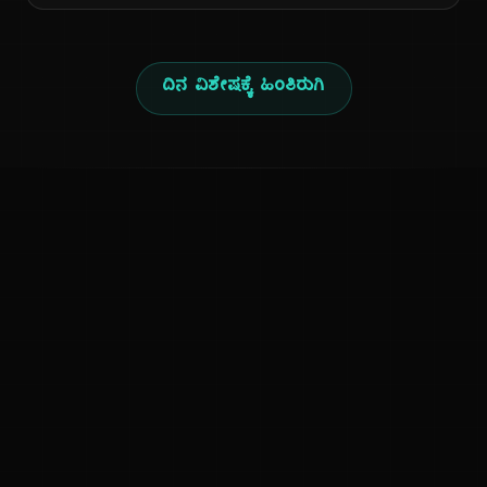
ದಿನ ವಿಶೇಷಕ್ಕೆ ಹಿಂತಿರುಗಿ
ಕನ್ನಡ ನುಡಿ
ಕನ್ನಡ ಭಾಷೆ, ಸಂಸ್ಕೃತಿ ಮತ್ತು ಸಾಮಾನ್ಯ ಜ್ಞಾನದ ಡಿಜಿಟಲ್ ಆರ್ಕೈವ್